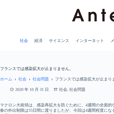
コ
ン
テ
ン
ツ
へ
ス
キ
社会
経済
サイエンス
インターネット
ッ
プ
フランスでは感染拡大が止まりません。
ホーム
社会
社会問題
フランスでは感染拡大が止まり
2020 年 10 月 31 日
社会
,
社会問題
マクロン大統領は、感染再拡大を防ぐために、4週間の全面的
春の外出制限は55日間に渡りましたが、今回は4週間程度に