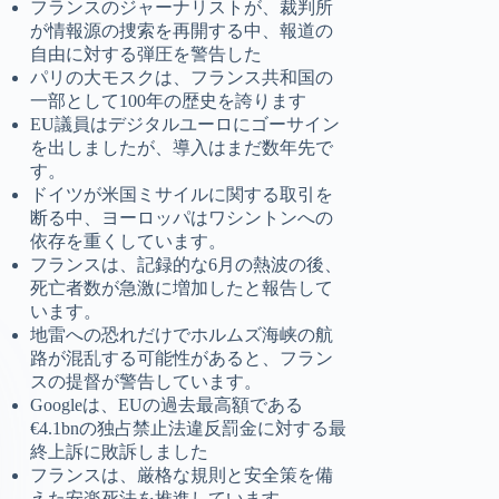
フランスのジャーナリストが、裁判所
が情報源の捜索を再開する中、報道の
自由に対する弾圧を警告した
パリの大モスクは、フランス共和国の
一部として100年の歴史を誇ります
EU議員はデジタルユーロにゴーサイン
を出しましたが、導入はまだ数年先で
す。
ドイツが米国ミサイルに関する取引を
断る中、ヨーロッパはワシントンへの
依存を重くしています。
フランスは、記録的な6月の熱波の後、
死亡者数が急激に増加したと報告して
います。
地雷への恐れだけでホルムズ海峡の航
路が混乱する可能性があると、フラン
スの提督が警告しています。
Googleは、EUの過去最高額である
€4.1bnの独占禁止法違反罰金に対する最
終上訴に敗訴しました
フランスは、厳格な規則と安全策を備
えた安楽死法を推進しています