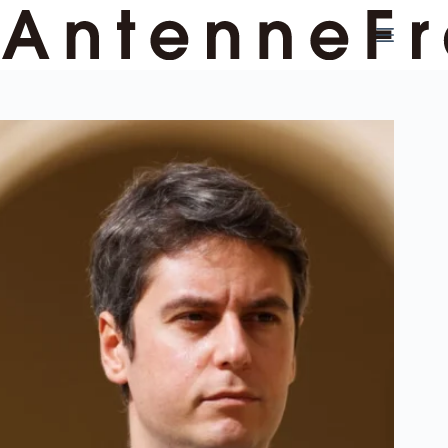
コ
ン
テ
ン
ツ
へ
ス
キ
ッ
プ