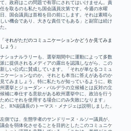
て、政府はこの問題で有罪にされてはいけません。責
任を取るのも私たち国会議員次第です。今週の水曜
日、国会議員は首相を目の前にします。それは素晴ら
しい機会であり、大きな責任でもある」と副官は続け
た。
「それがただのコミュニケーションかどうか見てみま
しょう」
ナショナルラリーも、選挙期間中に運動によって多数
派に提供されるメディアの露出を認識しながら、この
新しい公式に賛成しています。「それが単なるコミュ
ニケーションなのか、それとも本当に答えがあるのか
見てみましょう。特に私たちが知っているように、欧
州選挙とジョーダン・バルデラの立候補とは反対の立
候補に奉仕する意欲がある欧州選挙中に、政治を行う
ためにそれを使用する場合にのみ失敗になります」
と、RN副議長のトーマス・メナジェは説明しました。
左側では、生態学者のサンドリーヌ・ルソー議員が、
議会を弱体化させることを目的としたこのコミュニケ