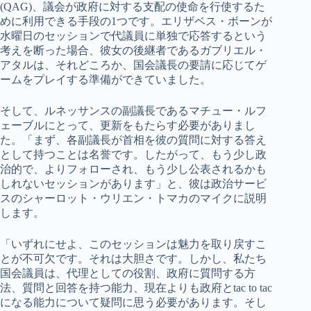
(QAG)、議会が政府に対する支配の使命を行使するた
めに利用できる手段の1つです。エリザベス・ボーンが
水曜日のセッションで代議員に単独で応答するという
考えを断った場合、彼女の後継者であるガブリエル・
アタルは、それどころか、国会議長の要請に応じてゲ
ームをプレイする準備ができていました。
そして、ルネッサンスの副議長であるマチュー・ルフ
ェーブルにとって、更新をもたらす必要がありまし
た。「まず、各副議長が首相を彼の質問に対する答え
として持つことは名誉です。したがって、もう少し政
治的で、よりフォローされ、もう少し公表されるかも
しれないセッションがあります」と、彼は政治サービ
スのシャーロット・ウリエン・トマカのマイクに説明
します。
「いずれにせよ、このセッションは魅力を取り戻すこ
とが不可欠です。それは大胆さです。しかし、私たち
国会議員は、代理としての役割、政府に質問する方
法、質問と回答を持つ能力、現在よりも政府とtac to tac
になる能力について疑問に思う必要があります。そし