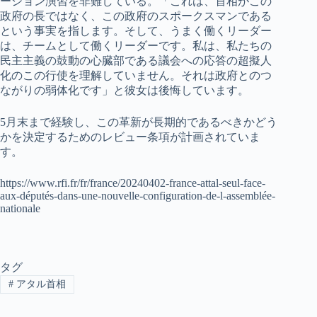
ーション演習を非難している。「これは、首相がこの
政府の長ではなく、この政府のスポークスマンである
という事実を指します。そして、うまく働くリーダー
は、チームとして働くリーダーです。私は、私たちの
民主主義の鼓動の心臓部である議会への応答の超擬人
化のこの行使を理解していません。それは政府とのつ
ながりの弱体化です」と彼女は後悔しています。
5月末まで経験し、この革新が長期的であるべきかどう
かを決定するためのレビュー条項が計画されていま
す。
https://www.rfi.fr/fr/france/20240402-france-attal-seul-face-
aux-députés-dans-une-nouvelle-configuration-de-l-assemblée-
nationale
タグ
#
アタル首相