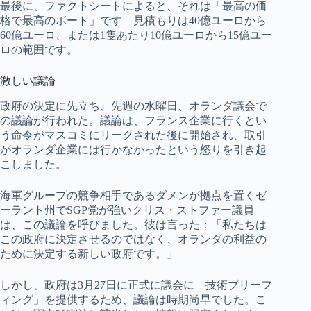
最後に、ファクトシートによると、それは「最高の価
格で最高のボート」です – 見積もりは40億ユーロから
60億ユーロ、または1隻あたり10億ユーロから15億ユー
ロの範囲です。
激しい議論
政府の決定に先立ち、先週の水曜日、オランダ議会で
の議論が行われた。議論は、フランス企業に行くとい
う命令がマスコミにリークされた後に開始され、取引
がオランダ企業には行かなかったという怒りを引き起
こしました。
海軍グループの競争相手であるダメンが拠点を置くゼ
ーラント州でSGP党が強いクリス・ストファー議員
は、この議論を呼びました。彼は言った：「私たちは
この政府に決定させるのではなく、オランダの利益の
ために決定する新しい政府です。」
しかし、政府は3月27日に正式に議会に「技術ブリーフ
ィング」を提供するため、議論は時期尚早でした。こ