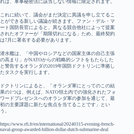
れは、軍事秘密法に該当しない情報に限定されます。
これに続いて、議会がまだ決定に異議を申し立てるこ
とができる新しい議論が続きます。ファン・デル・マ
ート国防長官によると、異なる競合他社によって提案
されたオファーが「期限切れになる」ため、最終契約
は7月に署名する必要があります。
潜水艦は、「中国やロシアなどの国家主体の自己主張
の高まり」がNATOからの戦略的シフトをもたらした
と警告するオランダの2019年国防ドクトリンに準拠し
たタスクを実行します。
ドクトリンによると、「オランダ軍にとってのこの結
果の1つは、例えば、NATO領土内での強化されたフォ
ワードプレゼンスへのオランダ軍の参加を通じて、最
初の主要課題に新たな焦点を当てることです」とい
う。
https://www.rfi.fr/en/international/20240315-evening-french-
naval-group-awarded-billion-dollar-dutch-submarine-deal