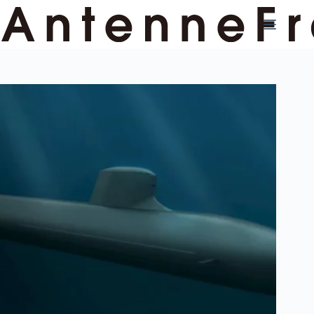
コ
ン
テ
ン
ツ
へ
ス
キ
ッ
プ