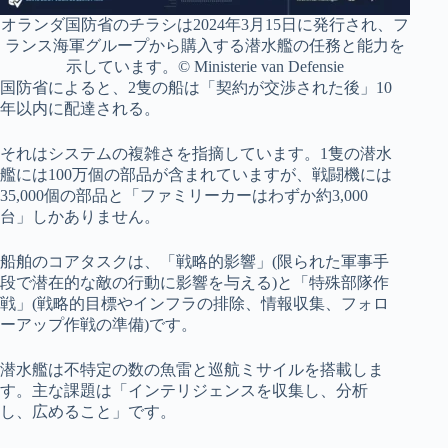
オランダ国防省のチラシは2024年3月15日に発行され、フ
ランス海軍グループから購入する潜水艦の任務と能力を
示しています。© Ministerie van Defensie
国防省によると、2隻の船は「契約が交渉された後」10
年以内に配達される。
それはシステムの複雑さを指摘しています。1隻の潜水
艦には100万個の部品が含まれていますが、戦闘機には
35,000個の部品と「ファミリーカーはわずか約3,000
台」しかありません。
船舶のコアタスクは、「戦略的影響」(限られた軍事手
段で潜在的な敵の行動に影響を与える)と「特殊部隊作
戦」(戦略的目標やインフラの排除、情報収集、フォロ
ーアップ作戦の準備)です。
潜水艦は不特定の数の魚雷と巡航ミサイルを搭載しま
す。主な課題は「インテリジェンスを収集し、分析
し、広めること」です。