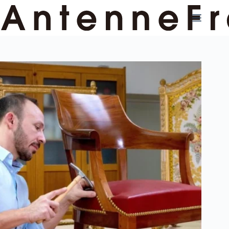
コ
ン
テ
ン
ツ
へ
ス
キ
ッ
プ