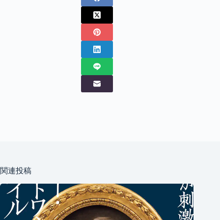
トーリーのために作品の科学的な調査を行うのです。これ
らの技術を結集して、セッティングを再現し、家具や作品
をオリジナルの姿に復元することができるのです。
伝統的な張り地では、張り師は馬の毛などの天然素材を使
って仕事をします。独自のノウハウだが、いつの間にか別
のステップが先行する。
その古い張地からシートを求めているのですね。歴史的な
席だと、今この瞬間だから面白いんです。何世紀もかけて
作られたインテリアとは何なのか、ちょっとだけ発見する
ことができるのです。ずっと動かずに。そうすると、私た
ちはそれをいち早く再発見する、ちょっと考古学のような
ものです。墓を開けると、いろいろな発見がある。包囲網
があると、ちょっとね。ちょっとしたサプライズですね。
席があるので、アリババの洞窟のようなこともある。私た
ちは長い間、物をなくしてきましたが、時々、手紙やコイ
ンを見つけることがあります。以上、使った人全員がシー
トに落ちているものすべて。
関連投稿
ローラン・ジャナンは、今でも情熱を傾けられる仕事をし
ていることに喜びを感じています。また、トゥールの
Campus des Métiersで教鞭をとり、実習生や研修生に仕事の
現実を突きつけたいと考えている。