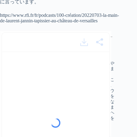
に言っています。
https://www.rfi.fr/fr/podcasts/100-création/20220703-la-main-
de-laurent-jannin-tapissier-au-château-de-versailles
[ja] ヴェルサイユ宮殿の家具職人、ローラン・ジャナン –
powered by Happy Scribe
RFI100%作品。セシル・ポンセマリア・アフォンソ
この夏、私たちはヴェルサイユ宮殿を目指します。団地や
その工房にマイクを設置し、その芸術職の一端を紹介しま
す。椅子張り職人、家具職人、金箔職人、時計職人、画
家、装飾家、彫刻修復家、噴水職人、庭師などである。こ
れらの女性や男性は、ヴェルサイユ宮殿の遺産を維持し、
修復し、装飾を施しています。そのキャリアと動きのノウ
ハウを語っていただきました。以前は、壁掛け、壁に布を
敷く、トリミング、毛布、あるいは座席の張り地の復元な
ど。ヴェルサイユ宮殿では、椅子張り職人の技がそのまま
実践されている。家具職人のローラン・ジャンナンは、ヘ
シアン、リネン、馬の毛の香りが漂う彼の工房に私たちを
迎えてくれました。
イノベーションを起こすのではなく、家具の研究によれ