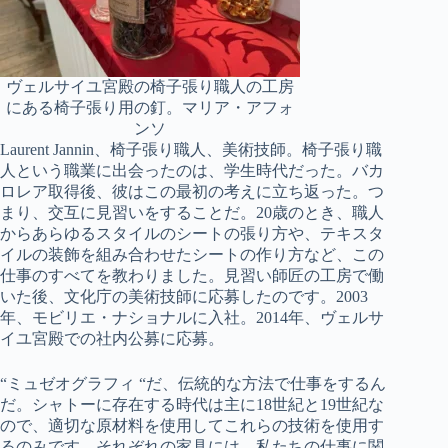
ヴェルサイユ宮殿の椅子張り職人の工房
にある椅子張り用の釘。マリア・アフォ
ンソ
Laurent Jannin、椅子張り職人、美術技師。椅子張り職
人という職業に出会ったのは、学生時代だった。バカ
ロレア取得後、彼はこの最初の考えに立ち返った。つ
まり、交互に見習いをすることだ。20歳のとき、職人
からあらゆるスタイルのシートの張り方や、テキスタ
イルの装飾を組み合わせたシートの作り方など、この
仕事のすべてを教わりました。見習い師匠の工房で働
いた後、文化庁の美術技師に応募したのです。2003
年、モビリエ・ナショナルに入社。2014年、ヴェルサ
イユ宮殿での社内公募に応募。
“ミュゼオグラフィ “だ、伝統的な方法で仕事をするん
だ。シャトーに存在する時代は主に18世紀と19世紀な
ので、適切な原材料を使用してこれらの技術を使用す
るのみです。それぞれの家具には、私たちの仕事に関