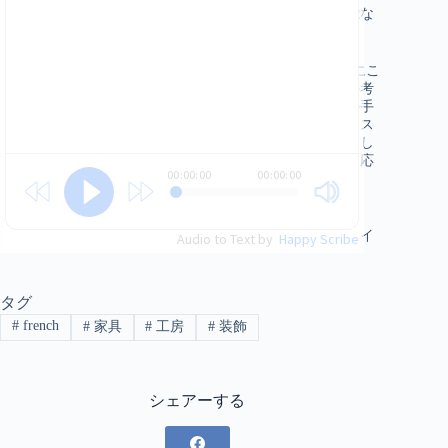
ば、その時代に存在し得たものを取り戻すために、可能な
限り近づけようとしているのです。
Laurent Jeannin（椅子張り職人、美術技師）。学生時代にこ
の職業に出会ったのだ。バカロレア取得後、この最初の考
えに立ち返り、20歳で修行をすることになった。職人の手
ほどきを受けながら、あらゆる種類の座席を張り、テキス
タイルの装飾と組み合わせるなど、あらゆる仕事をこなし
た。見習い師匠の工房で働いた後、文化庁の美術技師に応
00:00:00
00:00:00
募したのです。2003年、モビリエ・ナショナルに入社。
2014年、ヴェルサイユ宮殿での社内公募に応募。
これはミュゼオグラフィーであり、実際には、ヴェルサイ
Audio to Text by
Happy Scribe
ユ宮殿に存在する家具には存在し得ないような現代的な技
術を採用しない、非常に伝統的な方法で作業することにな
るでしょう。ですから、私たちがここで興味を持ってい
タグ
る、主にシャトーで紹介されている時代は、18世紀と19世
紀です。そこで、その技術だけを使い、それぞれの家具に
#
french
#
家具
#
工房
#
装飾
適した原材料で伝統的なものを作っています。私たちの技
術について、技術的なことだけでなく、知識も持っていな
ければなりません。周辺にあるものすべて。美術の歴史、
サンズの歴史。ボリュームや、正しいスタイルに適応した
シェアーする
ファブリックを理解するためのものです。そして、その
後、作品を鑑賞する前に学芸員と話し合い、そのようなス