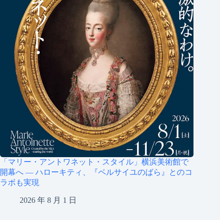
学生には、ジェスチャーを観察するようにとよく言ってい
ます。実際に自分の働き方をあげてみる。しかし、私の働
き方は、今のような働き方、働き方ではないのです。25年
の経験を経て、私が観察してきたことすべてで作り上げて
きたものです。私の周りで出会った技術者たち、古参の人
たち自身、違うやり方をしている学生たち。そして、毎日
が勉強です。すべてを疑われないやり方が見つかることも
あるのです。でも、やってみると、よく言うよ。もしかし
たら、私に似合うかもしれない。何も決まっていないので
す。そして、弟子たちには、必ずしも私が見せることにこ
だわるな、と言っています。好奇心を持ち、学び、右も左
もすべてに従って手を動かしてみることです。
ヴェルサイユ宮殿の職人技の世界について、RFIで詳しくご
紹介しています。Point fr Chroniques 100 % créations and in
podcast.
「マリー・アントワネット・スタイル」横浜美術館で
開幕へ ― ハローキティ、『ベルサイユのばら』とのコ
ラボも実現
2026 年 8 月 1 日