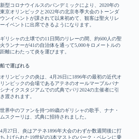
新型コロナウイルスのパンデミックにより、2020年の
東京オリンピックと2022年の北京冬季大会のトーンダ
ウンイベントが課されて以来初めて、観客は聖火リレ
ーイベントに出席できるようになります。
ギリシャの土壌での11日間のリレーの間、約600人の聖
火ランナーが41の自治体を通って5,000キロメートルの
距離にわたって炎を運びます。
船で運ばれる
オリンピックの炎は、4月26日に1896年の最初の近代オ
リンピックの会場であるアテネのオールマーブルパナ
シナイクスタジアムでの式典でパリ2024の主催者に引
き渡されます。
世界中のファンを持つ89歳のギリシャの歌手、ナナ・
ムスクーリは、式典に招待されました。
4月27日、炎はアテネ1896年大会のわずか数週間後に打
ち上げられた19世紀の3本マストのバーク・ベレンに乗