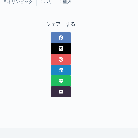
#
オリンピック
#
パリ
#
聖火
シェアーする