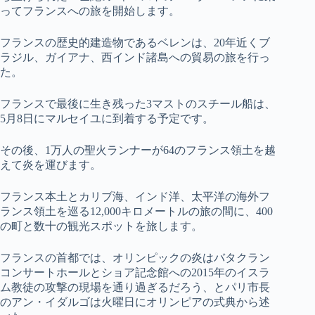
ってフランスへの旅を開始します。
フランスの歴史的建造物であるベレンは、20年近くブ
ラジル、ガイアナ、西インド諸島への貿易の旅を行っ
た。
フランスで最後に生き残った3マストのスチール船は、
5月8日にマルセイユに到着する予定です。
その後、1万人の聖火ランナーが64のフランス領土を越
えて炎を運びます。
フランス本土とカリブ海、インド洋、太平洋の海外フ
ランス領土を巡る12,000キロメートルの旅の間に、400
の町と数十の観光スポットを旅します。
フランスの首都では、オリンピックの炎はバタクラン
コンサートホールとショア記念館への2015年のイスラ
ム教徒の攻撃の現場を通り過ぎるだろう、とパリ市長
のアン・イダルゴは火曜日にオリンピアの式典から述