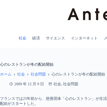
コ
ン
テ
ン
ツ
へ
ス
キ
社会
経済
サイエンス
インターネット
ッ
プ
心のレストランが冬の配給開始
ホーム
社会
社会問題
心のレストランが冬の配給開始
2009 年 12 月 9 日
社会
,
社会問題
フランスでは25年前から、慈善団体「心のレストラン」が生
配給がスタートした。