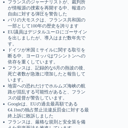
フランスのジャーナリストが、裁判所
が情報源の捜索を再開する中、報道の
自由に対する弾圧を警告した
パリの大モスクは、フランス共和国の
一部として100年の歴史を誇ります
EU議員はデジタルユーロにゴーサイン
を出しましたが、導入はまだ数年先で
す。
ドイツが米国ミサイルに関する取引を
断る中、ヨーロッパはワシントンへの
依存を重くしています。
フランスは、記録的な6月の熱波の後、
死亡者数が急激に増加したと報告して
います。
地雷への恐れだけでホルムズ海峡の航
路が混乱する可能性があると、フラン
スの提督が警告しています。
Googleは、EUの過去最高額である
€4.1bnの独占禁止法違反罰金に対する最
終上訴に敗訴しました
フランスは、厳格な規則と安全策を備
えた安楽死法を推進しています