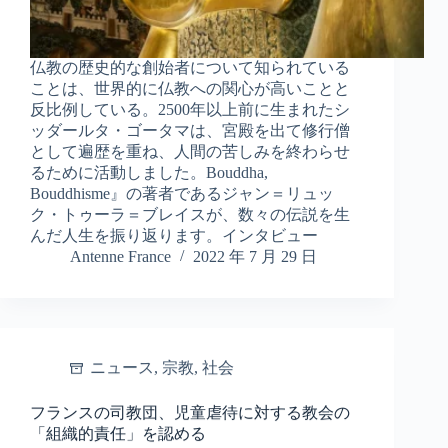
仏教の歴史的な創始者について知られている
ことは、世界的に仏教への関心が高いことと
反比例している。2500年以上前に生まれたシ
ッダールタ・ゴータマは、宮殿を出て修行僧
として遍歴を重ね、人間の苦しみを終わらせ
るために活動しました。Bouddha,
Bouddhisme』の著者であるジャン＝リュッ
ク・トゥーラ＝ブレイスが、数々の伝説を生
んだ人生を振り返ります。インタビュー
Antenne France
2022 年 7 月 29 日
ニュース
,
宗教
,
社会
フランスの司教団、児童虐待に対する教会の
「組織的責任」を認める