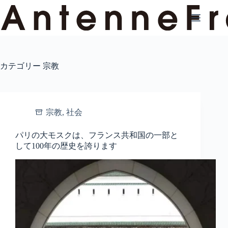
コ
ン
テ
ン
ツ
へ
カテゴリー
宗教
ス
キ
ッ
プ
宗教
,
社会
パリの大モスクは、フランス共和国の一部と
して100年の歴史を誇ります