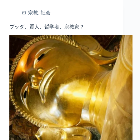
宗教
,
社会
ブッダ、賢人、哲学者、宗教家？