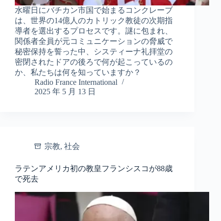
水曜日にバチカン市国で始まるコンクレーブ
は、世界の14億人のカトリック教徒の次期指
導者を選出するプロセスです。謎に包まれ、
関係者全員が元コミュニケーションの脅威で
秘密保持を誓った中、システィーナ礼拝堂の
密閉されたドアの後ろで何が起こっているの
か、私たちは何を知っていますか？
Radio France International
2025 年 5 月 13 日
宗教
,
社会
ラテンアメリカ初の教皇フランシスコが88歳
で死去