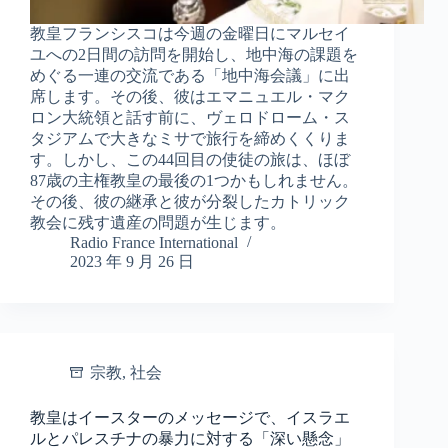
教皇フランシスコは今週の金曜日にマルセイ
ユへの2日間の訪問を開始し、地中海の課題を
めぐる一連の交流である「地中海会議」に出
席します。その後、彼はエマニュエル・マク
ロン大統領と話す前に、ヴェロドローム・ス
タジアムで大きなミサで旅行を締めくくりま
す。しかし、この44回目の使徒の旅は、ほぼ
87歳の主権教皇の最後の1つかもしれません。
その後、彼の継承と彼が分裂したカトリック
教会に残す遺産の問題が生じます。
Radio France International
2023 年 9 月 26 日
宗教
,
社会
教皇はイースターのメッセージで、イスラエ
ルとパレスチナの暴力に対する「深い懸念」