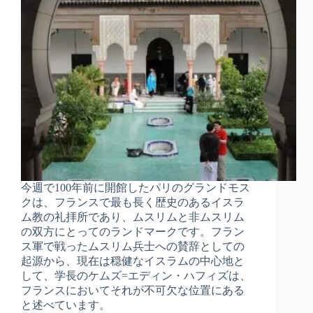
今週で100年前に開館したパリのグランドモス
クは、フランスで最も長く歴史のあるイスラ
ム教の礼拝所であり、ムスリムと非ムスリム
の双方にとってのランドマークです。フラン
ス軍で戦ったムスリム兵士への賛辞としての
起源から、現在は穏健なイスラムの中心地と
して、学長のケムズ=エディン・ハフィズは、
フランスにおいてそれが不可欠な位置にある
と述べています。