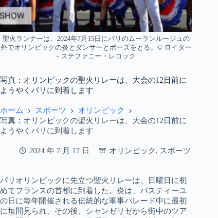
聖火ランナーは、2024年7月15日にパリのムーランルージュの
外でオリンピックの炎とダンサーとポーズをとる。© ロイター
- ステファニー・レコック
写真：オリンピックの聖火リレーは、大会の12日前に
ようやくパリに到着します
ホーム
スポーツ
オリンピック
写真：オリンピックの聖火リレーは、大会の12日前に
ようやくパリに到着します
2024 年 7 月 17 日
オリンピック
,
スポーツ
パリオリンピックに先立つ聖火リレーは、日曜日に初
めてフランスの首都に到着した。炎は、バスティーユ
の日に毎年開催される伝統的な軍事パレード中に最初
に垣間見られ、その後、シャンゼリゼから街中のツア