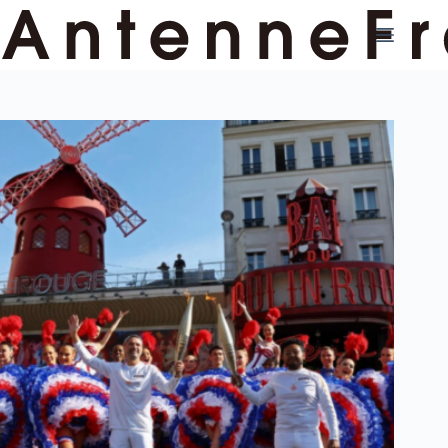
コ
ン
テ
ン
ツ
へ
ス
キ
ッ
プ