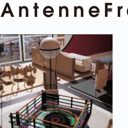
コ
ン
テ
ン
ツ
へ
ス
キ
ッ
プ