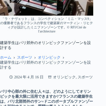
「ラ・ナヴェット」は、コンペティション「ミニ・マッス9」
の優勝者であるフランスの学生で建築家のマーティン・リヒテ
ィグが設計したミニファンゾーンです。© RFI/Cité de
l'architecture
建築学生はパリ郊外のオリンピックファンゾーンを設
計する
ホーム
スポーツ
オリンピック
建築学生はパリ郊外のオリンピックファンゾーンを設
計する
2024 年 4 月 16 日
オリンピック
,
スポーツ
パリ中心部の外に住む人々は、どのようにしてオリン
ピックを最大限に活用できますか?フランスの建築学生
は、パリ北部郊外のサン=ドニのポータブルファンゾー