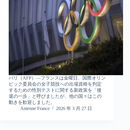
パリ（AFP）―フランスは金曜日、国際オリン
ピック委員会の女子競技への出場資格を判定
するための性別テストに関する新政策を「後
退の一歩」と呼びましたが、他の国々はこの
動きを歓迎しました。
Antenne France
2026 年 3 月 27 日