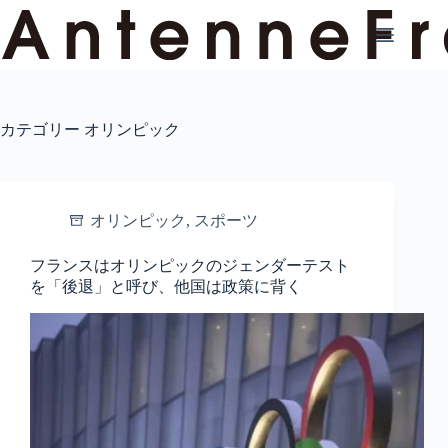
コ
ン
テ
ン
ツ
へ
カテゴリー
オリンピック
ス
キ
ッ
プ
オリンピック
,
スポーツ
フランスはオリンピックのジェンダーテスト
を「後退」と呼び、他国は政策に背く