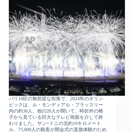
パリ10区の無前提な街角で、2024年のオリン
ピックは、ル・モンディアル・ブラッスリー
内の約30人、他の20人が聞いて、時折外の椅
子から見ている巨大なテレビ画面を介して終
わりました。サン=ドニの北約10キロメート
ル、75,000人の観客が閉会式の直接体験のため