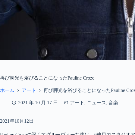
再び脚光を浴びることになったPauline Croze
ホーム
アート
再び脚光を浴びることになったPauline Croz
2021 年 10 月 17 日
アート
,
ニュース
,
音楽
2021年10月12日
Pauline Crozeの深くてグルーヴィーな声は、6枚目のスタジオアルバム