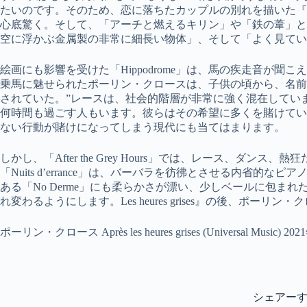
たいのです。そのため、恋に落ちたカップルの別れを描いた『
心底驚く。そして、「アーチと燃えるキリン」や「鉄の葦」と
空に浮かぶ金属製の非常に細長い物体」、そして「よく見てい
絵画にも影響を受けた「Hippodrome」は、馬の疾走音が
乗馬に魅せられたポーリン・クロースは、子供の頃から、名前
されていた。”レースは、社会的階層が非常に強く混在してい
何時間も過ごす人もいます。彼らはその希望に多くを賭けてい
ない行動が賭けになってしまう現代にも当てはまります。
しかし、「After the Grey Hours」では、レース、ダ
「Nuits d’errance」は、バーバラを彷彿とさせる内省
ある「No Derme」にも柔らかさが漂い、少しベールに包ま
れ変わるようにします。Les heures grises』の後、ポーリ
ポーリン・クロース Après les heures grises (Universal Music) 202
シェアー