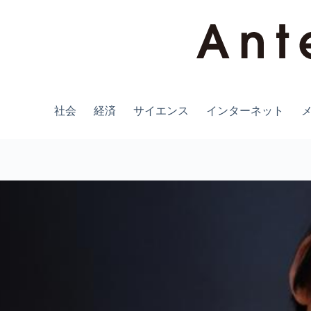
コ
ン
テ
ン
ツ
へ
ス
キ
社会
経済
サイエンス
インターネット
ッ
プ