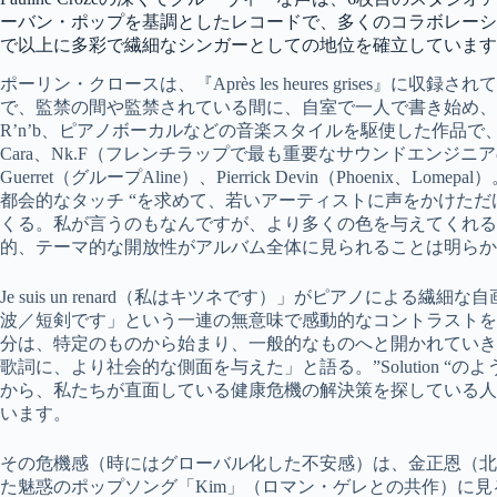
ーバン・ポップを基調としたレコードで、多くのコラボレーシ
で以上に多彩で繊細なシンガーとしての地位を確立しています
ポーリン・クロースは、『Après les heures grises
で、監禁の間や監禁されている間に、自室で一人で書き始め、
R’n’b、ピアノボーカルなどの音楽スタイルを駆使した作品で
Cara、Nk.F（フレンチラップで最も重要なサウンドエンジニアの一人、Nik
Guerret（グループAline）、Pierrick Devin（Phoeni
都会的なタッチ “を求めて、若いアーティストに声をかけた
くる。私が言うのもなんですが、より多くの色を与えてくれる
的、テーマ的な開放性がアルバム全体に見られることは明らか
Je suis un renard（私はキツネです）」がピアノによ
波／短剣です」という一連の無意味で感動的なコントラストを
分は、特定のものから始まり、一般的なものへと開かれていきます。P
歌詞に、より社会的な側面を与えた」と語る。”Solution 
から、私たちが直面している健康危機の解決策を探している人々
います。
その危機感（時にはグローバル化した不安感）は、金正恩（北
た魅惑のポップソング「Kim」（ロマン・ゲレとの共作）に見