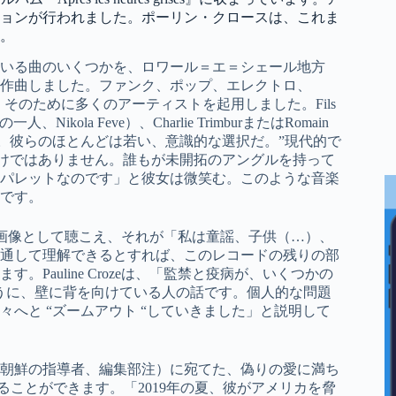
ョンが行われました。ポーリン・クロースは、これま
。
』に収録されている曲のいくつかを、ロワール＝エ＝シェール地方
作曲しました。ファンク、ポップ、エレクトロ、
、そのために多くのアーティストを起用しました。Fils
ola Feve）、Charlie TrimburまたはRomain
x、Lomepal）。彼らのほとんどは若い、意識的な選択だ。”現代的で
だけではありません。誰もが未開拓のアングルを持って
パレットなのです」と彼女は微笑む。このような音楽
です。
る繊細な自画像として聴こえ、それが「私は童謡、子供（…）、
通して理解できるとすれば、このレコードの残りの部
auline Crozeは、「監禁と疫病が、いくつかの
“のように、壁に背を向けている人の話です。個人的な問題
へと “ズームアウト “していきました」と説明して
朝鮮の指導者、編集部注）に宛てた、偽りの愛に満ち
ることができます。「2019年の夏、彼がアメリカを脅