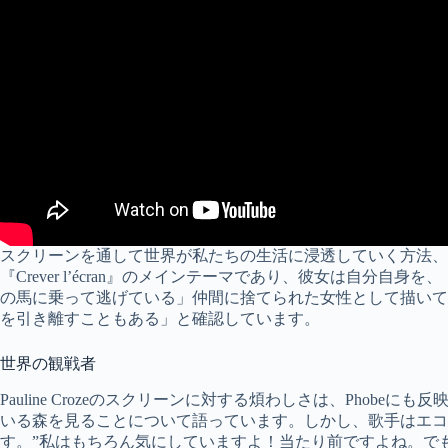
スクリーンを通して世界が私たちの生活に浸透していく方法、
『Crever l’écran』のメインテーマであり、彼女は自分
の馬に乗って逃げている」仲間に捨てられた女性として描いて
を引き離すこともある」と確認しています。
世界の観戦者
Pauline Crozeのスクリーンに対する煩わしさは、Phob
いる森を見ることについて語っています。しかし、歌手はエコ
す。”私はもちろん気にしていますよ！当たり前ですよね。で