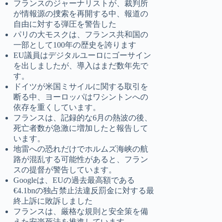
フランスのジャーナリストが、裁判所
が情報源の捜索を再開する中、報道の
自由に対する弾圧を警告した
パリの大モスクは、フランス共和国の
一部として100年の歴史を誇ります
EU議員はデジタルユーロにゴーサイン
を出しましたが、導入はまだ数年先で
す。
ドイツが米国ミサイルに関する取引を
断る中、ヨーロッパはワシントンへの
依存を重くしています。
フランスは、記録的な6月の熱波の後、
死亡者数が急激に増加したと報告して
います。
地雷への恐れだけでホルムズ海峡の航
路が混乱する可能性があると、フラン
スの提督が警告しています。
Googleは、EUの過去最高額である
€4.1bnの独占禁止法違反罰金に対する最
終上訴に敗訴しました
フランスは、厳格な規則と安全策を備
えた安楽死法を推進しています