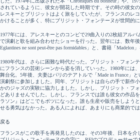
した。1974年に出版された本「Chroniques du bonheur」や
されているように、彼女が開花した時期です。その時の彼女の
レスキーとブリジットはよく旅をしていたが、フランスのレコ
かけることが多く、特にブリジット・フォンテーヌが世間的に
1977年には、アレスキーとのコンビで29曲入りの2枚組アルバム「V
で演劇と歌を組み合わせたショーを行った。翌年には、数年後に
Eglantines ne sont peut-être pas formidables」と、書籍「
1980年代は、さらに困難な時代だった。ブリジット・フォン
にフランスの芸術シーンから姿を消していった。1980年には、自作のテキス
舞台化。5年後、夫妻はパリのテアトルで「Made in Fran
演劇祭に参加しました。同年、ブリジットは自らの手で新作小説「
かのジャズの実験に協力しました。しかし、ブリジット・フォ
どありませんでした。しかし、フランスでは誰も彼女の作品を欲
ラソン』はどこでもボツになった。誰も生産や販売をしようと
せる勇気はなかった。ある人によれば、あまりにも商業的では
戻る
フランスがこの歌手を再発見したのは、その3年後、日本を介し
ブリジット・フォンテーヌの自宅に、RFIのプロデューサー