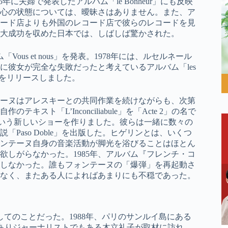
、1975年に夫婦で発表したアルバム「le Bonheur」にも反映
心の状態については、曖昧さはありません。また、ア
ード店よりも外国のレコード店で彼らのレコードを見
大成功を収めた日本では、しばしば驚かされた。
ous et nous」を発表。1978年には、ルセルネール
彼女が完全な失敗だったと考えているアルバム「les
Madelon」をリリースしました。
テーヌはアレスキーとの共同作業を続けながらも、次第
ト「L’Inconciliabule」を「Acte 2」の名で
ce」という新しいショーを作りました。彼らは一緒に数々の
Paso Doble」を出版した。ヒゲリンとは、いくつ
ンテーヌ自身の音楽活動が脚光を浴びることはほとん
しがらなかった。1985年、アルバム『フレンチ・コ
しなかった。誰もフォンテーヌの「爆弾」を再起動さ
なく、またある人によればあまりにも不穏であった。
てのことだった。1988年、パリのサンルイ島にある
でありジャーナリストでもある木立礼子が取材に訪れ