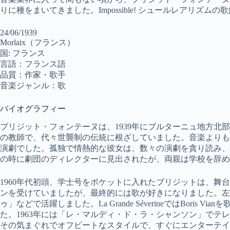
りに種をまいてきました。Impossible! シュールレアリズムの歌姫？妄想癖の
24/06/1939
Morlaix（フランス）
国: フランス
言語：フランス語
品質：作家・歌手
音楽ジャンル：歌
バイオグラフィー
ブリジット・フォンテーヌは、1939年にブルターニュ地方北
の教師で、代々世襲制の伝統に根ざしていました。音楽よりも
演劇でした。孤独で情熱的な彼女は、数々の演劇を貪り読み、
の時に劇団のディレクターに見出されたが、両親は学校を辞め
1960年代初頭、学士号をポケットに入れたブリジットは、舞
ンを受けていましたが、最終的には歌が好きになりました。左
ゥ」などで活躍しました。La Grande SéverineではBoris 
た。1963年には「レ・マルディ・ド・ラ・シャンソン」でテ
その気まぐれでオフビートなスタイルで、すぐにエンターテイ