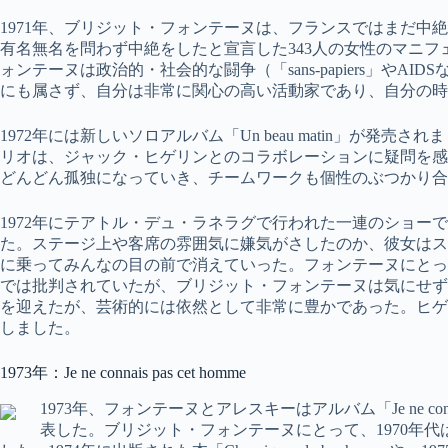
1971年、ブリジット・フォンテーヌは、フランスではまだ中絶
有名無名を問わず中絶をしたと宣言した343人の女性のマニ
ォンテーヌは政治的・社会的な闘争（「sans-papiers」や
にも属さず、自分は非常に関心の高い活動家であり、自分の時
1972年には新しいソロアルバム「Un beau matin」が
リオは、ジャック・ヒゲリンとのコラボレーションに疑問を感
どんどん孤独になっていき、チームワークも個性のぶつかり合
1972年にテアトル・デュ・ラネラグで行われた一連のショー
た。ステージ上や客席の雰囲気に嫌気がさしたのか、彼女はス
に乗ってみんなの目の前で消えていった。フォンテーヌにとっ
では批判されていたが、ブリジット・フォンテーヌは気にせず
を迎えたが、芸術的には依然として非常に豊かであった。ヒゲ
しました。
1973年：Je ne connais pas cet homme
1973年、フォンテーヌとアレスキーはアルバム「Je ne connais 
表した。ブリジット・フォンテーヌにとって、1970年