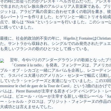
その時に出会ったのがアレスキ・ベルカセムだった。アレスキ
で生まれたカビレ族出身のアルジェリア人音楽家である。ブリ
ジットは、アラビア風の音楽に合わせて多くの歌詞を書き、彼
るレパートリーを作りました。ヒゲリンと一緒にトリオを結成し
点で、彼らは “Niok “というショーを行いました。このシ
に残っていました。
最後に、社会的政治的不安の年に、HigelinとFontaineはChristia
た。サントラから収録され、シングルでのみ発売されたデュエット曲「Cet enf
も美しいフランスの歌のひとつとして残っている。
翌年、今やパリのアンダーグラウンドの歌姫となったブ
「Comme à la radio」を発表。フォンテーヌは、
ブル・オブ・シカゴと一緒にアルバムを企画し、レコーディン
て、ラスパイユ大通りのアメリカン・センターで幅広く活動して
していたラ・シャンテーズと友達になっていました。この33回転のアルバムは
monsieur le chef de gare de la Tour de Car
バムは、Pierre Barouhが主宰する若きインディペンデント・
バムは、ピエール・バルーが主宰する新しい独立レーベル「Sar
ー・シャルル・クロスは、ブリジット・フォンテーヌの作品の
大成功とは言えませんでした。