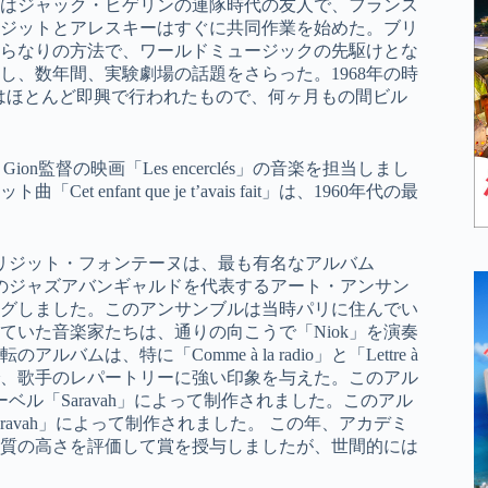
はジャック・ヒゲリンの連隊時代の友人で、フランス
ジットとアレスキーはすぐに共同作業を始めた。ブリ
らなりの方法で、ワールドミュージックの先駆けとな
、数年間、実験劇場の話題をさらった。1968年の時
ョーはほとんど即興で行われたもので、何ヶ月もの間ビル
n Gion監督の映画「Les encerclés」の音楽を担当しまし
ant que je t’avais fait」は、1960年代の最
リジット・フォンテーヌは、最も有名なアルバム
アメリカのジャズアバンギャルドを代表するアート・アンサン
グしました。このアンサンブルは当時パリに住んでい
いた音楽家たちは、通りの向こうで「Niok」を演奏
、特に「Comme à la radio」と「Lettre à
ol」という2曲のおかげで、歌手のレパートリーに強い印象を与えた。このアル
レーベル「Saravah」によって制作されました。このアル
avah」によって制作されました。 この年、アカデミ
質の高さを評価して賞を授与しましたが、世間的には