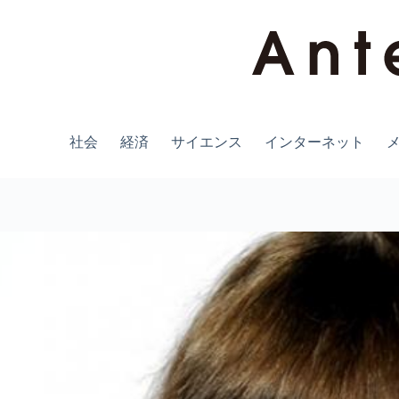
コ
ン
テ
ン
ツ
へ
ス
キ
社会
経済
サイエンス
インターネット
ッ
プ