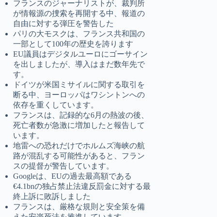
フランスのジャーナリストが、裁判所
が情報源の捜索を再開する中、報道の
自由に対する弾圧を警告した
パリの大モスクは、フランス共和国の
一部として100年の歴史を誇ります
EU議員はデジタルユーロにゴーサイン
を出しましたが、導入はまだ数年先で
す。
ドイツが米国ミサイルに関する取引を
断る中、ヨーロッパはワシントンへの
依存を重くしています。
フランスは、記録的な6月の熱波の後、
死亡者数が急激に増加したと報告して
います。
地雷への恐れだけでホルムズ海峡の航
路が混乱する可能性があると、フラン
スの提督が警告しています。
Googleは、EUの過去最高額である
€4.1bnの独占禁止法違反罰金に対する最
終上訴に敗訴しました
フランスは、厳格な規則と安全策を備
えた安楽死法を推進しています