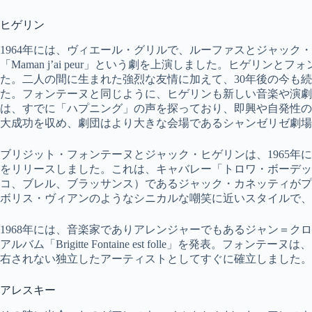
ヒゲリン
1964年には、ヴィエール・グリルで、ルーファスとジャック
「Maman j’ai peur」という劇を上演しました。ヒゲリ
た。二人の間に生まれた強烈な友情に加えて、30年後の今も
た。フォンテーヌと同じように、ヒゲリンも新しい音楽や演劇の体験を
は、すでに「ハプニング」の声を探っており、即興や自発性の
大成功を収め、劇団はより大きな会場であるシャンゼリゼ劇場
ブリジット・フォンテーヌとジャック・ヒゲリンは、1965年にジョイントアルバ
をリリースしました。これは、キャバレー「トロワ・ボーデッ
コ、ブレル、ブラッサンス）であるジャック・カネッティがプ
ボリス・ヴィアンのようなシニカルな嘲笑に近いスタイルで、
1968年には、音楽家でありアレンジャーでもあるジャン＝ク
アルバム「Brigitte Fontaine est folle」を発表。
右されない独立したアーティストとしてすぐに確立しました。
アレスキー