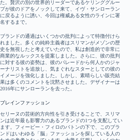
た。贅沢の別の世界的リーダーであるケリンググルー
プが彼のドアをノックして来て、イヴ・サンローラン
に戻るように誘い、今回は権威ある女性のラインに署
名するまで。
ブランドの通過はいくつかの批判によって特徴付けら
れました。多くの純粋主義者はスリマンがメゾンの歴
史を無視したと考えていたので、私は創造的で非常に
商業的なルックスを提案しました。さらに、彼の批判
に対する彼の姿勢は、彼のパレードから何人かのジャ
ーナリストを追放し、気まぐれなスターとしての彼の
イメージを強化しました。しかし、素晴らしい販売結
果は多くのコメントを沈黙させました。デザイナーは
2016年にサンローランを去った。
ブレインファッション
セリーヌの芸術的方向性を引き受けることで、スリマ
ンは近年最も影響力のあるブランドの1つを支配してい
ます。フィービー・フィロのバトンの下で、このブラ
ンドはいわゆる「脳」ファッションを探している人の