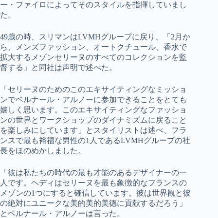
ー・ファイロによってそのスタイルを指揮していまし
た。
49歳の時、スリマンはLVMHグループに戻り、「2月か
ら、メンズファッション、オートクチュール、香水で
拡大するメゾンセリーヌのすべてのコレクションを監
督する」と同社は声明で述べた。
「セリーヌのためのこのエキサイティングなミッショ
ンでベルナール・アルノーに参加できることをとても
嬉しく思います。このエキサイティングなファッショ
ンの世界とワークショップのダイナミズムに戻ること
を楽しみにしています」とスタイリストは述べ、フラ
ンスで最も裕福な男性の1人であるLVMHグループの社
長をほのめかしました。
「彼は私たちの時代の最も才能のあるデザイナーの一
人です。ヘディはセリーヌを最も象徴的なフランスの
メゾンの1つにすると確信しています。彼は世界観と彼
の絶対にユニークな美的美的美徳に貢献するだろう」
とベルナール・アルノーは言った。