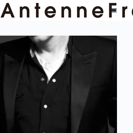
コ
ン
テ
ン
ツ
へ
ス
キ
ッ
プ