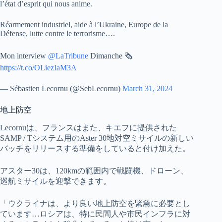
l’état d’esprit qui nous anime.
Réarmement industriel, aide à l’Ukraine, Europe de la
Défense, lutte contre le terrorisme….
Mon interview
@LaTribune
Dimanche 🗞️
https://t.co/OLiezIaM3A
— Sébastien Lecornu (@SebLecornu)
March 31, 2024
地上防空
Lecornuは、フランスはまた、キエフに提供された
SAMP / Tシステム用のAster 30地対空ミサイルの新しい
バッチをリリースする準備をしていると付け加えた。
アスター30は、120kmの範囲内で戦闘機、ドローン、
巡航ミサイルを迎撃できます。
「ウクライナは、より良い地上防空を緊急に必要とし
ています…ロシアは、特に民間人や市民インフラに対