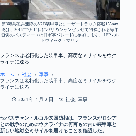
第3海兵砲兵連隊のVAB装甲車とシーザートラック搭載155mm
砲は、2018年7月14日にパリのシャンゼリゼで開催される毎年
恒例のバスティーユの日軍事パレードに参加します。AFP - ル
ドヴィック・マリン
フランスは老朽化した装甲車、高度なミサイルをウク
ライナに送る
ホーム
社会
軍事
フランスは老朽化した装甲車、高度なミサイルをウク
ライナに送る
2024 年 4 月 2 日
社会
,
軍事
セバスチャン・ルコルヌ国防相は、フランスがロシア
との戦争のためにウクライナに何百もの古い装甲車と
新しい地対空ミサイルを届けることを確認した。