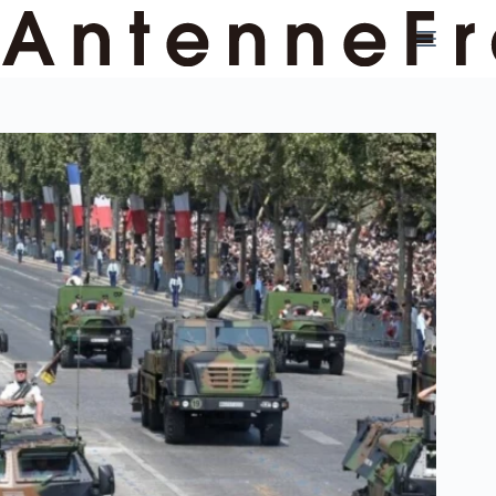
コ
ン
テ
ン
ツ
へ
ス
キ
ッ
プ