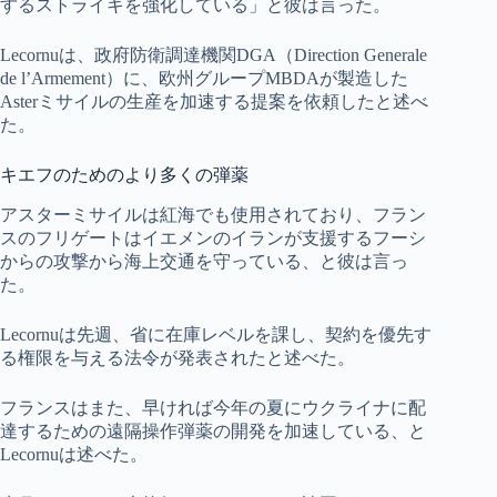
するストライキを強化している」と彼は言った。
Lecornuは、政府防衛調達機関DGA（Direction Generale
de l’Armement）に、欧州グループMBDAが製造した
Asterミサイルの生産を加速する提案を依頼したと述べ
た。
キエフのためのより多くの弾薬
アスターミサイルは紅海でも使用されており、フラン
スのフリゲートはイエメンのイランが支援するフーシ
からの攻撃から海上交通を守っている、と彼は言っ
た。
Lecornuは先週、省に在庫レベルを課し、契約を優先す
る権限を与える法令が発表されたと述べた。
フランスはまた、早ければ今年の夏にウクライナに配
達するための遠隔操作弾薬の開発を加速している、と
Lecornuは述べた。