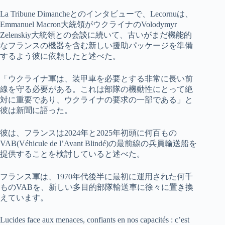
La Tribune Dimancheとのインタビューで、Lecornuは、
Emmanuel Macron大統領がウクライナのVolodymyr
Zelenskiy大統領との会談に続いて、古いがまだ機能的
なフランスの機器を含む新しい援助パッケージを準備
するよう彼に依頼したと述べた。
「ウクライナ軍は、装甲車を必要とする非常に長い前
線を守る必要がある。これは部隊の機動性にとって絶
対に重要であり、ウクライナの要求の一部である」と
彼は新聞に語った。
彼は、フランスは2024年と2025年初頭に何百もの
VAB(Véhicule de l’Avant Blindé)の最前線の兵員輸送船を
提供することを検討していると述べた。
フランス軍は、1970年代後半に最初に運用された何千
ものVABを、新しい多目的部隊輸送車に徐々に置き換
えています。
Lucides face aux menaces, confiants en nos capacités : c’est