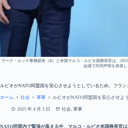
マーク・ルッテ事務総長（R）と米国マルコ・ルビオ国務長官は、2025
会議で共同声明を発表しま
ルビオがNATO同盟国を安心させようとしているため、フラ
ホーム
社会
軍事
ルビオがNATO同盟国を安心させよ
2025 年 4 月 5 日
社会
,
軍事
NATO同盟内で緊張が高まる中、マルコ・ルビオ米国務長官