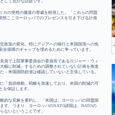
として厄介な話題です。
メリカの突然の撤退の脅威を軽視した。「これらの問題
が突然ここヨーロッパでのプレゼンスを引き下げる計画
交政策の変化、特にアジアへの移行と米国国境への焦
な安全保障のギャップを埋めるために争っています。
党員で上院軍事委員会の委員長であるロジャー・ウィ
大幅に削減」するための調整されていない計画を推進
 – 米国国防総省は確認していないと主張している。
に「負担移動」戦略を加速しており、米国の削減の可
ことを保証します。
般的な見解を要約し、「米国は、ヨーロッパの同盟国
す。つまり、ヨーロッパのNATO諸国は、NATOの
らないということです。