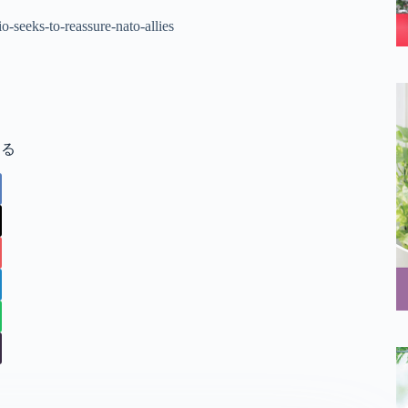
o-seeks-to-reassure-nato-allies
する