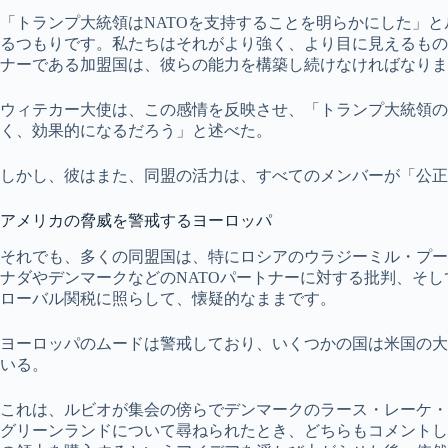
「トランプ大統領はNATOを支持することを明らかにした」と
るつもりです。私たちはそれがより強く、より目に見えるもの
ナーである加盟国は、彼らの能力を構築し続けなければなりま
ウィテカー大使は、この感情を反映させ、「トランプ大統領の
く、効果的になるだろう」と述べた。
しかし、彼はまた、同盟の活力は、すべてのメンバーが「公正
アメリカの脅威を警戒するヨーロッパ
それでも、多くの同盟国は、特にロシアのウラジーミル・プー
ナダやデンマークなどのNATOパートナーに対する批判、そ
ローバル関税に照らして、懐疑的なままです。
ヨーロッパのムードは警戒しており、いくつかの国は米国の大
いる。
これは、ルビオが集会の傍らでデンマークのラース・レーケ・
グリーンランドについて尋ねられたとき、どちらもコメントし