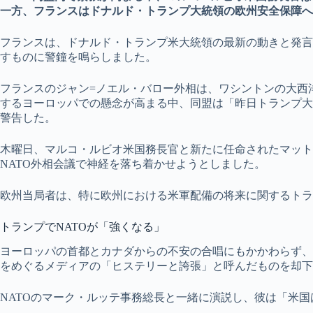
一方、フランスはドナルド・トランプ大統領の欧州安全保障へ
フランスは、ドナルド・トランプ米大統領の最新の動きと発言
すものに警鐘を鳴らしました。
フランスのジャン=ノエル・バロー外相は、ワシントンの大西
するヨーロッパでの懸念が高まる中、同盟は「昨日トランプ大
警告した。
木曜日、マルコ・ルビオ米国務長官と新たに任命されたマット
NATO外相会議で神経を落ち着かせようとしました。
欧州当局者は、特に欧州における米軍配備の将来に関するトラ
トランプでNATOが「強くなる」
ヨーロッパの首都とカナダからの不安の合唱にもかかわらず、
をめぐるメディアの「ヒステリーと誇張」と呼んだものを却下
NATOのマーク・ルッテ事務総長と一緒に演説し、彼は「米国