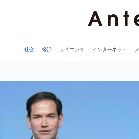
コ
ン
テ
ン
ツ
へ
ス
キ
社会
経済
サイエンス
インターネット
ッ
プ