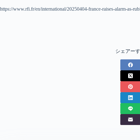
https://www.rfi.fr/en/international/20250404-france-raises-alarm-as-rubi
シェアー