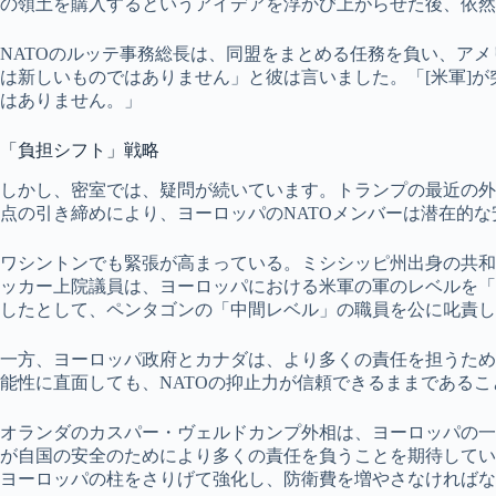
の領土を購入するというアイデアを浮かび上がらせた後、依然
NATOのルッテ事務総長は、同盟をまとめる任務を負い、ア
は新しいものではありません」と彼は言いました。「[米軍]
はありません。」
「負担シフト」戦略
しかし、密室では、疑問が続いています。トランプの最近の外
点の引き締めにより、ヨーロッパのNATOメンバーは潜在的
ワシントンでも緊張が高まっている。ミシシッピ州出身の共和
ッカー上院議員は、ヨーロッパにおける米軍の軍のレベルを「
したとして、ペンタゴンの「中間レベル」の職員を公に叱責した
一方、ヨーロッパ政府とカナダは、より多くの責任を担うため
能性に直面しても、NATOの抑止力が信頼できるままである
オランダのカスパー・ヴェルドカンプ外相は、ヨーロッパの一
が自国の安全のためにより多くの責任を負うことを期待していま
ヨーロッパの柱をさりげて強化し、防衛費を増やさなければな