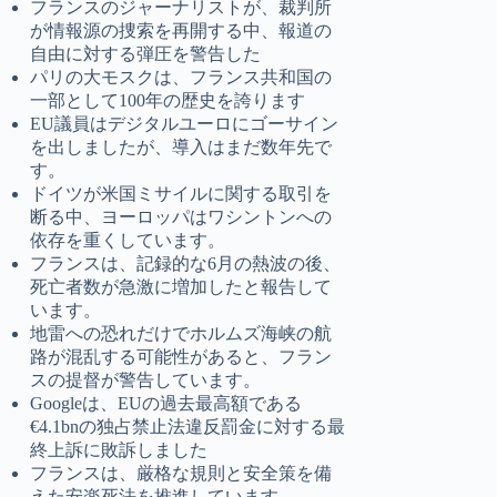
フランスのジャーナリストが、裁判所
が情報源の捜索を再開する中、報道の
自由に対する弾圧を警告した
パリの大モスクは、フランス共和国の
一部として100年の歴史を誇ります
EU議員はデジタルユーロにゴーサイン
を出しましたが、導入はまだ数年先で
す。
ドイツが米国ミサイルに関する取引を
断る中、ヨーロッパはワシントンへの
依存を重くしています。
フランスは、記録的な6月の熱波の後、
死亡者数が急激に増加したと報告して
います。
地雷への恐れだけでホルムズ海峡の航
路が混乱する可能性があると、フラン
スの提督が警告しています。
Googleは、EUの過去最高額である
€4.1bnの独占禁止法違反罰金に対する最
終上訴に敗訴しました
フランスは、厳格な規則と安全策を備
えた安楽死法を推進しています