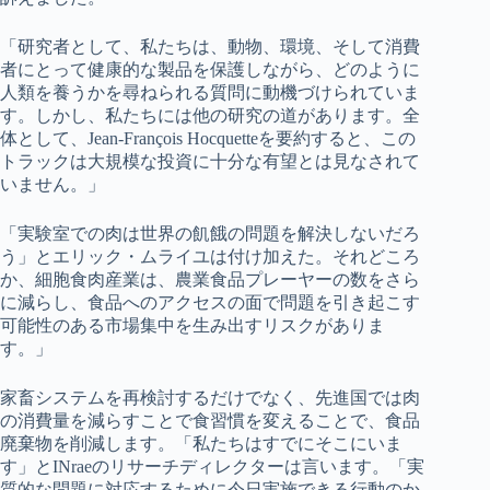
「研究者として、私たちは、動物、環境、そして消費
者にとって健康的な製品を保護しながら、どのように
人類を養うかを尋ねられる質問に動機づけられていま
す。しかし、私たちには他の研究の道があります。全
体として、Jean-François Hocquetteを要約すると、この
トラックは大規模な投資に十分な有望とは見なされて
いません。」
「実験室での肉は世界の飢餓の問題を解決しないだろ
う」とエリック・ムライユは付け加えた。それどころ
か、細胞食肉産業は、農業食品プレーヤーの数をさら
に減らし、食品へのアクセスの面で問題を引き起こす
可能性のある市場集中を生み出すリスクがありま
す。」
家畜システムを再検討するだけでなく、先進国では肉
の消費量を減らすことで食習慣を変えることで、食品
廃棄物を削減します。「私たちはすでにそこにいま
す」とINraeのリサーチディレクターは言います。「実
質的な問題に対応するために今日実施できる行動のか