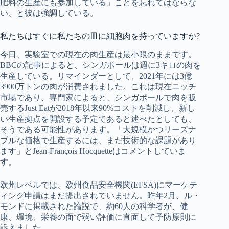
肥料の生産にも参加している」ことを忘れてはならな
い、と彼は強調している。
私たちはすぐに私たちの皿に細胞肉を持っていますか?
今日、実験室での現在の肉生産は最小限のままです。
BBCの記事によると、シンガポールは週に3キロの肉を
生産している。リマインダーとして、2021年には3億
3900万トンの肉が消費されました。これは現在ニッチ
市場であり、専門家によると、シンガポールで肉を販
売するJust Eatが2018年以来90%コストを削減し、新し
い生産拠点を開設する予定であると述べたとしても、
そうである可能性があります。「大規模かつリーズナ
ブルな価格で生産するには、まだ技術的な課題があり
ます」とJean-François Hocquetteはコメントしていま
す。
欧州レベルでは、欧州食品安全機関(EFSA)にマーケテ
ィング申請はまだ提出されていません。昨年2月、ル・
モンドに掲載された論説で、約60人の科学者が、健
康、環境、栄養の面で弱い評価に直面して予防原則に
訴えました。