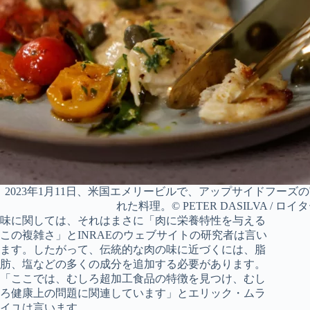
2023年1月11日、米国エメリービルで、アップサイドフーズ
れた料理。© PETER DASILVA / ロイ
味に関しては、それはまさに「肉に栄養特性を与える
この複雑さ」とINRAEのウェブサイトの研究者は言い
ます。したがって、伝統的な肉の味に近づくには、脂
肪、塩などの多くの成分を追加する必要があります。
「ここでは、むしろ超加工食品の特徴を見つけ、むし
ろ健康上の問題に関連しています」とエリック・ムラ
イユは言います。