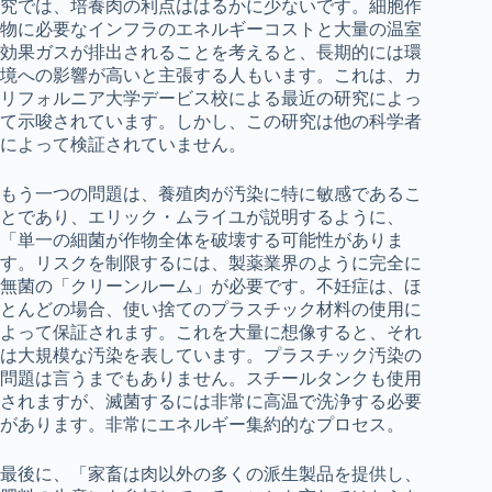
究では、培養肉の利点ははるかに少ないです。細胞作
物に必要なインフラのエネルギーコストと大量の温室
効果ガスが排出されることを考えると、長期的には環
境への影響が高いと主張する人もいます。これは、カ
リフォルニア大学デービス校による最近の研究によっ
て示唆されています。しかし、この研究は他の科学者
によって検証されていません。
もう一つの問題は、養殖肉が汚染に特に敏感であるこ
とであり、エリック・ムライユが説明するように、
「単一の細菌が作物全体を破壊する可能性がありま
す。リスクを制限するには、製薬業界のように完全に
無菌の「クリーンルーム」が必要です。不妊症は、ほ
とんどの場合、使い捨てのプラスチック材料の使用に
よって保証されます。これを大量に想像すると、それ
は大規模な汚染を表しています。プラスチック汚染の
問題は言うまでもありません。スチールタンクも使用
されますが、滅菌するには非常に高温で洗浄する必要
があります。非常にエネルギー集約的なプロセス。
最後に、「家畜は肉以外の多くの派生製品を提供し、