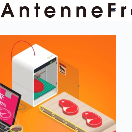
コ
ン
テ
ン
ツ
へ
ス
キ
ッ
プ