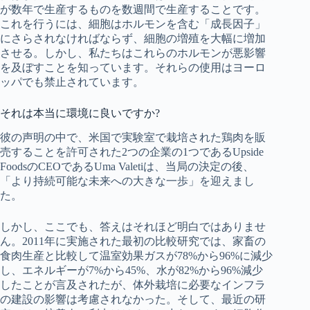
が数年で生産するものを数週間で生産することです。
これを行うには、細胞はホルモンを含む「成長因子」
にさらされなければならず、細胞の増殖を大幅に増加
させる。しかし、私たちはこれらのホルモンが悪影響
を及ぼすことを知っています。それらの使用はヨーロ
ッパでも禁止されています。
それは本当に環境に良いですか?
彼の声明の中で、米国で実験室で栽培された鶏肉を販
売することを許可された2つの企業の1つであるUpside
FoodsのCEOであるUma Valetiは、当局の決定の後、
「より持続可能な未来への大きな一歩」を迎えまし
た。
しかし、ここでも、答えはそれほど明白ではありませ
ん。2011年に実施された最初の比較研究では、家畜の
食肉生産と比較して温室効果ガスが78%から96%に減少
し、エネルギーが7%から45%、水が82%から96%減少
したことが言及されたが、体外栽培に必要なインフラ
の建設の影響は考慮されなかった。そして、最近の研