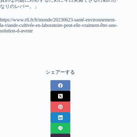
なりのレバー。」
https://www.rfi.fr/fr/monde/20230623-santé-environnement-
la-viande-cultivée-en-laboratoire-peut-elle-vraiment-être-une-
solution-d-avenir
シェアーする