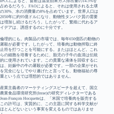
IPCCによると、畜産は温室効果ガス排出量の14.5%を
占めるだろう。FAOによると、それは使用される土壌
の30%、水の消費量の8%を占めています。世界人口は
2050年に約95億ドルになり、動物性タンパク質の需要
は増加し続けるだろう。したがって、繁殖に代わるア
イデアは、誘惑するのに十分です。
倫理的にも。肉製品の市場では、毎年650億匹の動物の
屠殺が必要です。したがって、培養肉は動物搾取に終
止符を打つことを可能にする。またはほとんど。これ
らの細胞を培養するために、胎児の子牛の血清は伝統
的に使用されています。この貴重な液体を回収するに
は、妊娠中の牛の屠殺が必要です。一部の企業がそれ
を完全になしでやり遂げたと言っても、動物福祉の尊
重という点では理想的ではありません。
産業主義者のマーケティングスピーチを超えて、国立
農業食品環境研究所(Inrae)の研究ディレクターである
Jean-François Hocquetteは、「米国で培養肉を販売する
この許可は、実質的に、この主題に関する科学文献が
ほとんどないという事実を変えるものではありませ