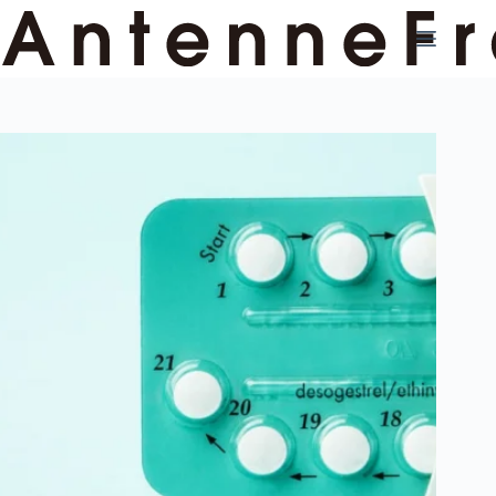
コ
ン
テ
ン
ツ
へ
ス
キ
ッ
プ