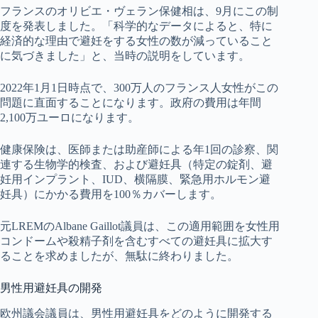
フランスのオリビエ・ヴェラン保健相は、9月にこの制
度を発表しました。「科学的なデータによると、特に
経済的な理由で避妊をする女性の数が減っていること
に気づきました」と、当時の説明をしています。
2022年1月1日時点で、300万人のフランス人女性がこの
問題に直面することになります。政府の費用は年間
2,100万ユーロになります。
健康保険は、医師または助産師による年1回の診察、関
連する生物学的検査、および避妊具（特定の錠剤、避
妊用インプラント、IUD、横隔膜、緊急用ホルモン避
妊具）にかかる費用を100％カバーします。
元LREMのAlbane Gaillot議員は、この適用範囲を女性用
コンドームや殺精子剤を含むすべての避妊具に拡大す
ることを求めましたが、無駄に終わりました。
男性用避妊具の開発
欧州議会議員は、男性用避妊具をどのように開発する