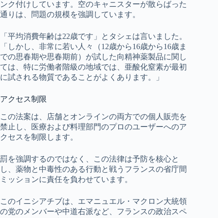
ンク付けしています。空のキャニスターが散らばった
通りは、問題の規模を強調しています。
「平均消費年齢は22歳です」とタシェは言いました。
「しかし、非常に若い人々（12歳から16歳から16歳ま
での思春期や思春期前）が試した向精神薬製品に関し
ては、特に労働者階級の地域では、亜酸化窒素が最初
に試される物質であることがよくあります。」
アクセス制限
この法案は、店舗とオンラインの両方での個人販売を
禁止し、医療および料理部門のプロのユーザーへのア
クセスを制限します。
罰を強調するのではなく、この法律は予防を核心と
し、薬物と中毒性のある行動と戦うフランスの省庁間
ミッションに責任を負わせています。
このイニシアチブは、エマニュエル・マクロン大統領
の党のメンバーや中道右派など、フランスの政治スペ