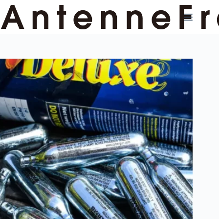
コ
ン
テ
ン
ツ
へ
ス
キ
ッ
プ