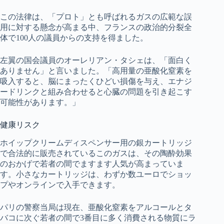
この法律は、「プロト」とも呼ばれるガスの広範な誤
用に対する懸念が高まる中、フランスの政治的分裂全
体で100人の議員からの支持を得ました。
左翼の国会議員のオーレリアン・タシェは、「面白く
ありません」と言いました。「高用量の亜酸化窒素を
吸入すると、脳にまったくひどい損傷を与え、エナジ
ードリンクと組み合わせると心臓の問題を引き起こす
可能性があります。」
健康リスク
ホイップクリームディスペンサー用の銀カートリッジ
で合法的に販売されているこのガスは、その陶酔効果
のおかげで若者の間でますます人気が高まっていま
す。小さなカートリッジは、わずか数ユーロでショッ
プやオンラインで入手できます。
パリの警察当局は現在、亜酸化窒素をアルコールとタ
バコに次ぐ若者の間で3番目に多く消費される物質にラ