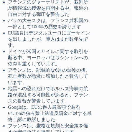
フランスのジャーナリストが、裁判所
が情報源の捜索を再開する中、報道の
自由に対する弾圧を警告した
パリの大モスクは、フランス共和国の
一部として100年の歴史を誇ります
EU議員はデジタルユーロにゴーサイン
を出しましたが、導入はまだ数年先で
す。
ドイツが米国ミサイルに関する取引を
断る中、ヨーロッパはワシントンへの
依存を重くしています。
フランスは、記録的な6月の熱波の後、
死亡者数が急激に増加したと報告して
います。
地雷への恐れだけでホルムズ海峡の航
路が混乱する可能性があると、フラン
スの提督が警告しています。
Googleは、EUの過去最高額である
€4.1bnの独占禁止法違反罰金に対する最
終上訴に敗訴しました
フランスは、厳格な規則と安全策を備
えた安楽死法を推進しています