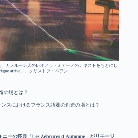
れた、カメルーン人のレオノラ・ミアーノのテキストをもとにし
ègne arrive」。クリストフ・ペアン
の創造の場とは？
2021：「フランスにおけるフランス語圏の創造の場とは？
典「Les Zébrures d’Automne」がリモージ