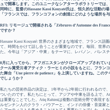
ュで開幕します。このユニークなシアターラボラトリーでは、1
同時に、監督のHassane Kassi Kouyaté氏は、恒久的
「フランスでは、フランコフォンの創造にどのような場所を与
RFI: リモージュで開催される「Zébrures d’Automne des
ですか？
Hassane Kassi Kouyaté: 世界のさまざまな地域で、
て、時間をかけて話し合うことが重要なのです。毎回、世界の
た。今年は「アジア・中東」をテーマに、レバノン、パレスチ
8月に入ってから、アフガニスタンがクローズアップされてい
クール賞受
賞
者アティク・ラーヒミの小説をもとに、フランコ
た舞台「Une pierre de patience」を上演していま
でしょうか？
私たちの芸術作品の決定は、1年半から2年前に行われるので
ついたのです。私たちにとって、アジアや中東を語る上で、Atiq
は重要なことでした。Atiq Rahimiは複数の芸術分野で表
ルゼンチン人のクララ・バウアーと、インドの俳優・音楽家と
らアーティストを集めることはとても重要なことでした。A Stone 