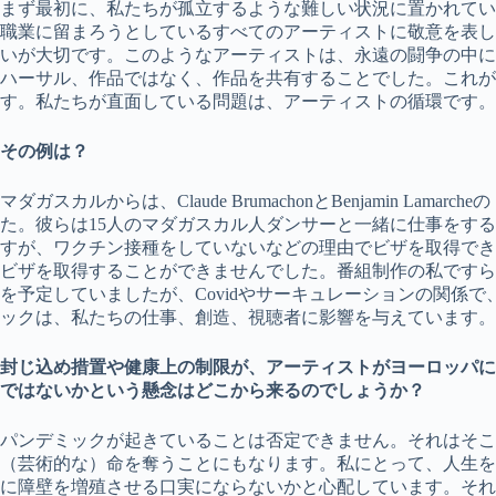
まず最初に、私たちが孤立するような難しい状況に置かれてい
職業に留まろうとしているすべてのアーティストに敬意を表し
いが大切です。このようなアーティストは、永遠の闘争の中に
ハーサル、作品ではなく、作品を共有することでした。これが
す。私たちが直面している問題は、アーティストの循環です。
その例は？
マダガスカルからは、Claude BrumachonとBenjamin Lam
た。彼らは15人のマダガスカル人ダンサーと一緒に仕事をす
すが、ワクチン接種をしていないなどの理由でビザを取得でき
ビザを取得することができませんでした。番組制作の私ですら
を予定していましたが、Covidやサーキュレーションの関係
ックは、私たちの仕事、創造、視聴者に影響を与えています。
封じ込め措置や健康上の制限が、アーティストがヨーロッパに
ではないかという懸念はどこから来るのでしょうか？
パンデミックが起きていることは否定できません。それはそこ
（芸術的な）命を奪うことにもなります。私にとって、人生を
に障壁を増殖させる口実にならないかと心配しています。それ