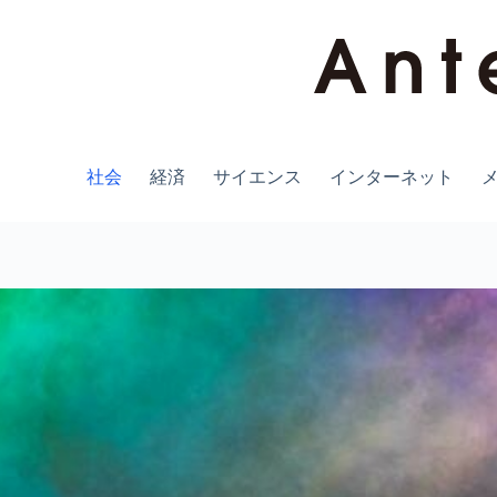
コ
ン
テ
ン
ツ
へ
ス
キ
社会
経済
サイエンス
インターネット
ッ
プ