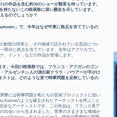
2の作品を含む約50のショーが観客を待っています。
な活動の場を持たないこの映画祭に深い懸念を示しています。
えるのでしょうか？
 Francophonies」で、今年はなぜ中東に焦点を当てているの
フランス語圏の創造の現実と、その地域で話されている言語につい
一部分に焦点を当てています。去年はアフリカでし
ナ、インド…などの作品が登場します。
ます。今回の映画祭では、フランコ・アフガンのゴン
・アルゼンチン人の演出家クララ・バウアーが手がけ
すね。このテキストは、どのような形で時事問題を反映しているの
、実際には時事問題が私たちの芸術プロジェクトに追い
 Rahimiのような確立されたアーティストを呼ぶこと
現する完全なアーティストです。この作品は、フランス系ア
の出会いから生まれました。世界のさまざまな地域か
of Patience』のストーリーは、現代の普遍的な問題