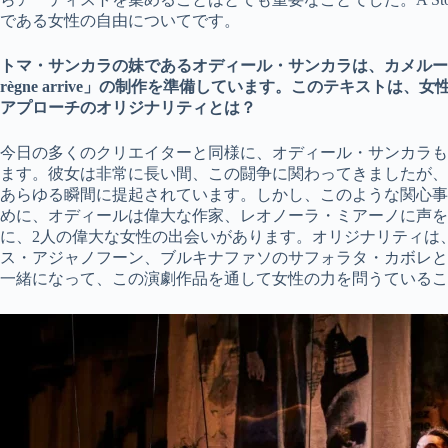
である女性の自由についてです。
トマ・サンカラの妹であるオディール・サンカラは、カメルーン人
règne arrive」の制作を準備しています。このテキスト
アプローチのオリジナリティとは？
今日の多くのクリエイターと同様に、オディール・サンカラも
ます。彼女は非常に長い間、この闘争に関わってきましたが、
あらゆる瞬間に提起されています。しかし、このような関心事
めに、オディールは偉大な作家、レオノーラ・ミアーノに声を
に、2人の偉大な女性の出会いがあります。オリジナリティは
ス・アジャノフーン、ブルキナファソのサフォラタ・カボレと
一緒になって、この演劇作品を通して女性の力を問うているこ