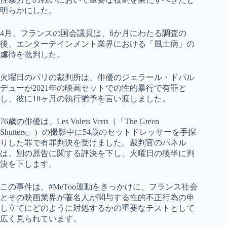
明らかにした。
4月、フランスの国会議員は、6か月にわたる調査の
後、エンターテインメント業界における「風土病」の
虐待を批判した。
火曜日のパリの裁判所は、俳優のジェラール・ドパル
デューが2021年の映画セットでの性的暴行で有罪と
し、彼に18ヶ月の執行猶予を言い渡しました。
76歳の俳優は、Les Volets Verts（「The Green
Shutters」）の撮影中に54歳のセットドレッサーを手探
りした罪で有罪判決を受けました。裁判官のパネル
は、別の原告に関する評決を下し、火曜日の後半に判
決を下します。
この事件は、#MeToo運動をきっかけに、フランス社会
とその映画業界が著名人が関与する性的不正行為の申
し立てにどのように対処するかの重要なテストとして
広く見られています。