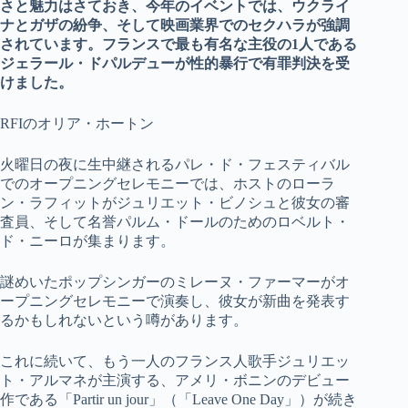
さと魅力はさておき、今年のイベントでは、ウクライ
ナとガザの紛争、そして映画業界でのセクハラが強調
されています。フランスで最も有名な主役の1人である
ジェラール・ドパルデューが性的暴行で有罪判決を受
けました。
RFIのオリア・ホートン
火曜日の夜に生中継されるパレ・ド・フェスティバル
でのオープニングセレモニーでは、ホストのローラ
ン・ラフィットがジュリエット・ビノシュと彼女の審
査員、そして名誉パルム・ドールのためのロベルト・
ド・ニーロが集まります。
謎めいたポップシンガーのミレーヌ・ファーマーがオ
ープニングセレモニーで演奏し、彼女が新曲を発表す
るかもしれないという噂があります。
これに続いて、もう一人のフランス人歌手ジュリエッ
ト・アルマネが主演する、アメリ・ボニンのデビュー
作である「Partir un jour」（「Leave One Day」）が続き