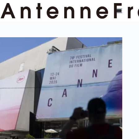
コ
ン
テ
ン
ツ
へ
ス
キ
ッ
プ