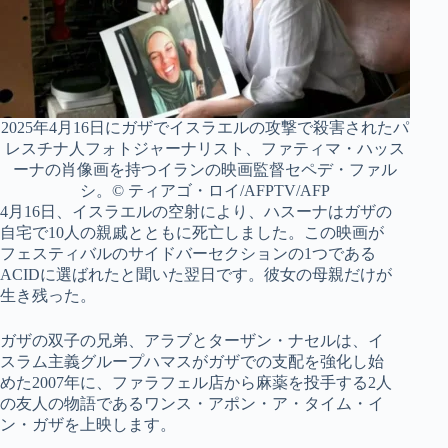
2025年4月16日にガザでイスラエルの攻撃で殺害されたパ
レスチナ人フォトジャーナリスト、ファティマ・ハッス
ーナの肖像画を持つイランの映画監督セペデ・ファル
シ。© ティアゴ・ロイ/AFPTV/AFP
4月16日、イスラエルの空射により、ハスーナはガザの
自宅で10人の親戚とともに死亡しました。この映画が
フェスティバルのサイドバーセクションの1つである
ACIDに選ばれたと聞いた翌日です。彼女の母親だけが
生き残った。
ガザの双子の兄弟、アラブとターザン・ナセルは、イ
スラム主義グループハマスがガザでの支配を強化し始
めた2007年に、ファラフェル店から麻薬を投手する2人
の友人の物語であるワンス・アポン・ア・タイム・イ
ン・ガザを上映します。