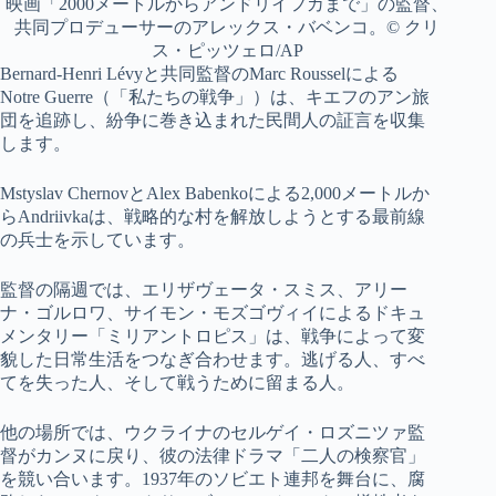
映画「2000メートルからアンドリイフカまで」の監督、
共同プロデューサーのアレックス・バベンコ。© クリ
ス・ピッツェロ/AP
Bernard-Henri Lévyと共同監督のMarc Rousselによる
Notre Guerre（「私たちの戦争」）は、キエフのアン旅
団を追跡し、紛争に巻き込まれた民間人の証言を収集
します。
Mstyslav ChernovとAlex Babenkoによる2,000メートルか
らAndriivkaは、戦略的な村を解放しようとする最前線
の兵士を示しています。
監督の隔週では、エリザヴェータ・スミス、アリー
ナ・ゴルロワ、サイモン・モズゴヴィイによるドキュ
メンタリー「ミリアントロピス」は、戦争によって変
貌した日常生活をつなぎ合わせます。逃げる人、すべ
てを失った人、そして戦うために留まる人。
他の場所では、ウクライナのセルゲイ・ロズニツァ監
督がカンヌに戻り、彼の法律ドラマ「二人の検察官」
を競い合います。1937年のソビエト連邦を舞台に、腐