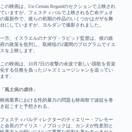
この映画は、Un Certain Regardのセクションで上映され
ていますが、フェスティバルで上映される亡命デュオ
の最新作で、彼らの初期の作品のいくつかはガザを舞
台にしていますが、ヨルダンで撮影されました。
一方、イスラエルのナダヴ・ラピッド監督は、彼の政
府の政策を批判し、取締役の2週間のプログラムでイエ
スを上映します。
この映画は、10月7日の攻撃の余波で新しい国歌を音楽
化する任務を負ったジャズミュージシャンを追ってい
ます。
「風土病の虐待」
映画業界における性的暴力の問題も映画祭で波紋を巻
き起こすと予想される。
フェスティバルディレクターのティエリー・フレモー
と会長のアイリス・ノブロックは、カンヌが性差別と
性暴力との戦いにおいて重要な役割を果たすべきだと