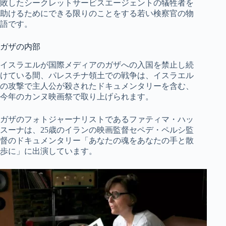
敗したシークレットサービスエージェントの犠牲者を
助けるためにできる限りのことをする若い検察官の物
語です。
ガザの内部
イスラエルが国際メディアのガザへの入国を禁止し続
けている間、パレスチナ領土での戦争は、イスラエル
の攻撃で主人公が殺されたドキュメンタリーを含む、
今年のカンヌ映画祭で取り上げられます。
ガザのフォトジャーナリストであるファティマ・ハッ
スーナは、25歳のイランの映画監督セペデ・ペルシ監
督のドキュメンタリー「あなたの魂をあなたの手と散
歩に」に出演しています。