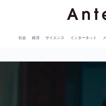
コ
ン
テ
ン
ツ
へ
ス
キ
社会
経済
サイエンス
インターネット
ッ
プ