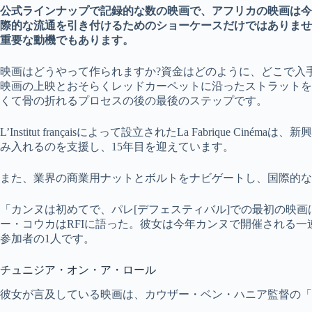
公式ラインナップで記録的な数の映画で、アフリカの映画は今
際的な流通を引き付けるためのショーケースだけではありませ
重要な動機でもあります。
映画はどうやって作られますか?資金はどのように、どこで入
映画の上映とおそらくレッドカーペットに沿ったストラットを
くて骨の折れるプロセスの後の最後のステップです。
L’Institut françaisによって設立されたLa Fabrique
み入れるのを支援し、15年目を迎えています。
また、業界の商業用ナットとボルトをナビゲートし、国際的な
「カンヌは初めてで、パレ[デフェスティバル]での最初の映
ー・コウカはRFIに語った。彼女は今年カンヌで開催される一連のL
参加者の1人です。
チュニジア・オン・ア・ロール
彼女が言及している映画は、カウザー・ベン・ハニア監督の「Les Fi