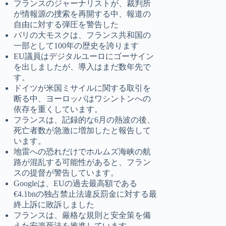
フランスのジャーナリストが、裁判所
が情報源の捜索を再開する中、報道の
自由に対する弾圧を警告した
パリの大モスクは、フランス共和国の
一部として100年の歴史を誇ります
EU議員はデジタルユーロにゴーサイン
を出しましたが、導入はまだ数年先で
す。
ドイツが米国ミサイルに関する取引を
断る中、ヨーロッパはワシントンへの
依存を重くしています。
フランスは、記録的な6月の熱波の後、
死亡者数が急激に増加したと報告して
います。
地雷への恐れだけでホルムズ海峡の航
路が混乱する可能性があると、フラン
スの提督が警告しています。
Googleは、EUの過去最高額である
€4.1bnの独占禁止法違反罰金に対する最
終上訴に敗訴しました
フランスは、厳格な規則と安全策を備
えた安楽死法を推進しています