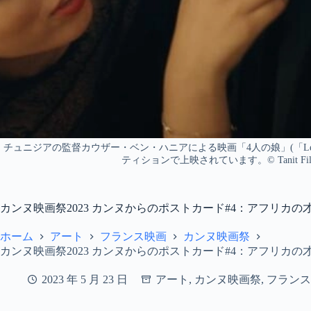
チュニジアの監督カウザー・ベン・ハニアによる映画「4人の娘」(「Les Fil
ティションで上映されています。© Tanit F
カンヌ映画祭2023 カンヌからのポストカード#4：アフリカ
ホーム
アート
フランス映画
カンヌ映画祭
カンヌ映画祭2023 カンヌからのポストカード#4：アフリカ
2023 年 5 月 23 日
アート
,
カンヌ映画祭
,
フランス