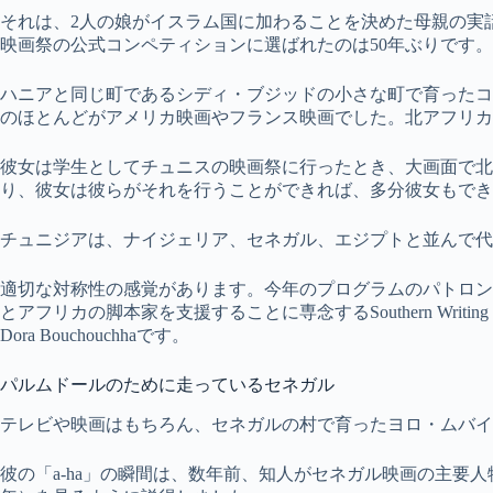
それは、2人の娘がイスラム国に加わることを決めた母親の実
映画祭の公式コンペティションに選ばれたのは50年ぶりです。
ハニアと同じ町であるシディ・ブジッドの小さな町で育ったコ
のほとんどがアメリカ映画やフランス映画でした。北アフリカ
彼女は学生としてチュニスの映画祭に行ったとき、大画面で北
り、彼女は彼らがそれを行うことができれば、多分彼女もでき
チュニジアは、ナイジェリア、セネガル、エジプトと並んで代
適切な対称性の感覚があります。今年のプログラムのパトロン
とアフリカの脚本家を支援することに専念するSouthern Writing Works
Dora Bouchouchhaです。
パルムドールのために走っているセネガル
テレビや映画はもちろん、セネガルの村で育ったヨロ・ムバイ
彼の「a-ha」の瞬間は、数年前、知人がセネガル映画の主要人物であるOusm