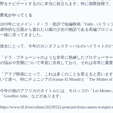
野をナビゲートするのに本当に役立ちます」特に国際規模で。
変化がやってくる
2019年にセメイン・ド・ラ・批評で短編映画「Fakh」(ト
虐待的な父親から逃れた12歳の少女の物語である長編プロジ
一緒に戻ってきました。
彼女にとって、今年のカンヌフェスティバルのハイライトの1
「ドラ・ブチョーシャのような非常に熟練したプロデューサー
の悩みや苦難について率直に共有しており、それは非常に重要
「アラブ映画にとって、これは多くのことを変えると思います
いて述べ、特にチュニジアのAsmae El Moudirと「The Mother of 
今年の他のアフリカのタイトルには、モロッコの「Les Meute
「Goodbye Julia」などがあります。
https://www.rfi.fr/en/culture/20230522-postcard-from-cannes-4-major-sp