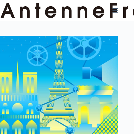
コ
ン
テ
ン
ツ
へ
ス
キ
ッ
プ