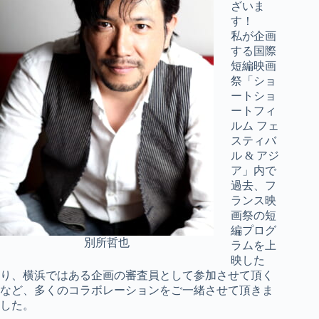
ざいま
す！
私が企画
する国際
短編映画
祭「ショ
ートショ
ートフィ
ルム フェ
スティバ
ル & アジ
ア」内で
過去、フ
ランス映
画祭の短
編プログ
別所哲也
ラムを上
映した
り、横浜ではある企画の審査員として参加させて頂く
など、多くのコラボレーションをご一緒させて頂きま
した。