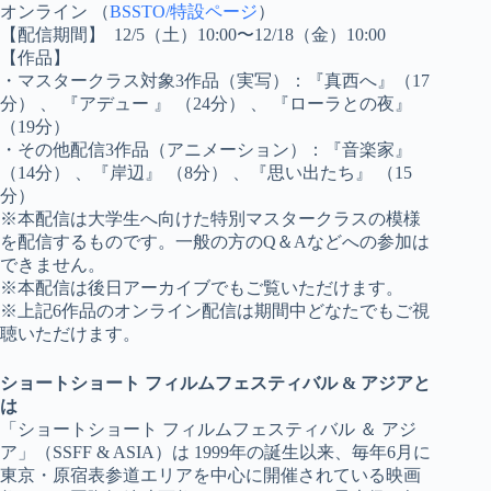
オンライン （
BSSTO/特設ページ
）
【配信期間】 12/5（土）10:00〜12/18（金）10:00
【作品】
・マスタークラス対象3作品（実写）：『真西へ』（17
分） 、 『アデュー 』 （24分） 、 『ローラとの夜』
（19分）
・その他配信3作品（アニメーション）：『音楽家』
（14分） 、『岸辺』 （8分） 、『思い出たち』 （15
分）
※本配信は大学生へ向けた特別マスタークラスの模様
を配信するものです。一般の方のQ＆Aなどへの参加は
できません。
※本配信は後日アーカイブでもご覧いただけます。
※上記6作品のオンライン配信は期間中どなたでもご視
聴いただけます。
ショートショート フィルムフェスティバル & アジアと
は
「ショートショート フィルムフェスティバル ＆ アジ
ア」（SSFF & ASIA）は 1999年の誕生以来、毎年6月に
東京・原宿表参道エリアを中心に開催されている映画