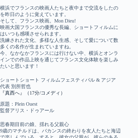
横浜でフランスの映画人たちと夜中まで交流をしたの
を昨日のように覚えています。
そして、フランス映画。Mon Dieu!
映画大国フランスの優秀な長編、ショートフィルムに
はいつも感嘆させられます。
洗練された文化、多様な人生感、そして愛について数
多くの名作が生まれていますね。
今、なかなかフランスには行けない中、横浜とオンラ
インでの作品上映を通じてフランス文化体験を楽しみ
たいと思います！
ショートショート フィルムフェスティバル & アジア
代表 別所哲也
『真西へ』（17分/コメディ）
原題：Plein Ouest
監督アリス・ドゥアール
思春期目前の娘、揺れる父親心
9歳のマチルドは、バカンスの終わりを友人たちと海辺
で楽しんでいる。すると、彼女の父親が、彼らのある