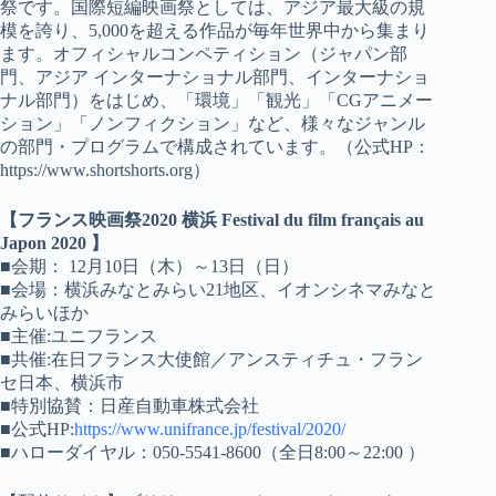
祭です。国際短編映画祭としては、アジア最大級の規
模を誇り、5,000を超える作品が毎年世界中から集まり
ます。オフィシャルコンペティション（ジャパン部
門、アジア インターナショナル部門、インターナショ
ナル部門）をはじめ、「環境」「観光」「CGアニメー
ション」「ノンフィクション」など、様々なジャンル
の部門・プログラムで構成されています。（公式HP：
https://www.shortshorts.org）
【フランス映画祭2020 横浜 Festival du film français au
Japon 2020 】
■会期： 12月10日（木）～13日（日）
■会場：横浜みなとみらい21地区、イオンシネマみなと
みらいほか
■主催:ユニフランス
■共催:在日フランス大使館／アンスティチュ・フラン
セ日本、横浜市
■特別協賛：日産自動車株式会社
■公式HP:
https://www.unifrance.jp/festival/2020/
■ハローダイヤル：050-5541-8600（全日8:00～22:00 ）