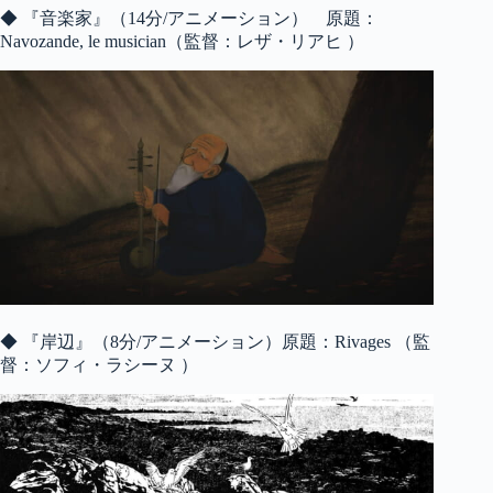
◆ 『音楽家』（14分/アニメーション） 原題：
Navozande, le musician（監督：レザ・リアヒ ）
◆ 『岸辺』（8分/アニメーション）原題：Rivages （監
督：ソフィ・ラシーヌ ）