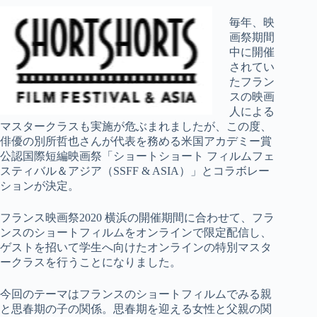
毎年、映
画祭期間
中に開催
されてい
たフラン
スの映画
人による
マスタークラスも実施が危ぶまれましたが、この度、
俳優の別所哲也さんが代表を務める米国アカデミー賞
公認国際短編映画祭「ショートショート フィルムフェ
スティバル＆アジア（SSFF & ASIA）」とコラボレー
ションが決定。
フランス映画祭2020 横浜の開催期間に合わせて、フラ
ンスのショートフィルムをオンラインで限定配信し、
ゲストを招いて学生へ向けたオンラインの特別マスタ
ークラスを行うことになりました。
今回のテーマはフランスのショートフィルムでみる親
と思春期の子の関係。思春期を迎える女性と父親の関