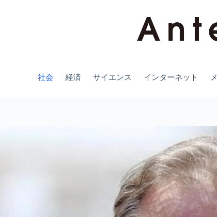
コ
ン
テ
ン
ツ
へ
ス
キ
社会
経済
サイエンス
インターネット
ッ
プ