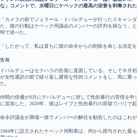
な」コメントで、水曜日にケベックの最高の栄誉を剥奪された
「カメラの前でジェラール・ドパルデューが行ったスキャンダ
た。彼の行動はケベック州議会のメンバーの評判を損なう」と
明で述べた。
「したがって、私は直ちに彼の命令からの削除を命じる決定を
告発
ドパルデューはセクハラの告発に直面している。そして今月初め
が女性通訳の前で繰り返し露骨な性的コメントをし、馬に乗っ
た。
仲間の俳優が9月にデパルデューに対して性的暴行の苦情を申
に追加した。2020年、彼はレイプと性的暴行の容疑でパリで
命令評議会が満場一致でメンバーの解任を勧告したのはこれが
1984年に設立されたケベック州勲章は、州から授与された最も