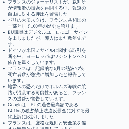
フランスのジャーナリストが、裁判所
が情報源の捜索を再開する中、報道の
自由に対する弾圧を警告した
パリの大モスクは、フランス共和国の
一部として100年の歴史を誇ります
EU議員はデジタルユーロにゴーサイン
を出しましたが、導入はまだ数年先で
す。
ドイツが米国ミサイルに関する取引を
断る中、ヨーロッパはワシントンへの
依存を重くしています。
フランスは、記録的な6月の熱波の後、
死亡者数が急激に増加したと報告して
います。
地雷への恐れだけでホルムズ海峡の航
路が混乱する可能性があると、フラン
スの提督が警告しています。
Googleは、EUの過去最高額である
€4.1bnの独占禁止法違反罰金に対する最
終上訴に敗訴しました
フランスは、厳格な規則と安全策を備
えた安楽死法を推進しています