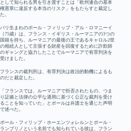
として知られる男を引き渡すことは「欧州連合の基本
権憲章に違反する本当のリスク」をもたらすと裁定し
た。
パリ生まれのポール・フィリップ・アル・ロマニーイ
（75歳）は、フランス・イギリス・ルーマニアの3つの
国籍を持ち、ルーマニアの最後の王であるキャロル2世
の相続人として主張する財産を回復するために詐欺師
のギャングと協力したことでルーマニアで有罪判決を
受けました。
フランスの裁判所は、有罪判決は政治的動機によるも
のだと裁定した。
「フランスでは、ルーマニアで拒否されたもの、つま
り証拠と法律の公平な適用に基づく公正な裁判を受け
ることを知っていた」とポールは弁護士を通じた声明
で述べた。
ポール・フィリップ・ホーエンツォレルンとポール・
ランブリノという名前でも知られている彼は、フラン