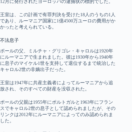
12月に発行されたヨーロッパの逮捕状の標的でした。
王室は、この計画で有罪判決を受けた18人のうちの1人
であり、ルーマニア国家に1億4500万ユーロの費用がか
かったと考えられている。
不法息子
ポールの父、ミルチャ・グリゴレ・キャロルは1920年
にルーマニアで生まれました。彼は1930年から1940年
に息子のマイケル1世を支持して退位するまで統治した
キャロル2世の非嫡出子だった。
王室は1947年に共産主義者によってルーマニアから追
放され、そのすべての財産を没収された。
ポールの父親は1955年にポルトガルと1963年にフラン
スでキャロル2世の息子として認められましたが、その
リンクは2012年にルーマニアによってのみ認められま
した。