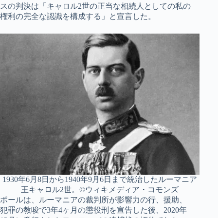
スの判決は「キャロル2世の正当な相続人としての私の
権利の完全な認識を構成する」と宣言した。
1930年6月8日から1940年9月6日まで統治したルーマニア
王キャロル2世。©ウィキメディア・コモンズ
ポールは、ルーマニアの裁判所が影響力の行、援助、
犯罪の教唆で3年4ヶ月の懲役刑を宣告した後、2020年