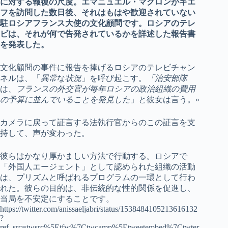
に対する報復の尺度。エマニュエル・マクロンがキエ
フを訪問した数日後、それはもはや歓迎されていない
駐ロシアフランス大使の文化顧問です。ロシアのテレ
ビは、それが何で告発されているかを詳述した報告書
を発表した。
文化顧問の事件に報告を捧げるロシアのテレビチャン
ネルは、「
異常
な
状況
」を呼び起こす。
「治安部隊
は
、
フランスの外交官が毎年ロシアの政治組織の費用
の予算に並んでいることを発見した
」と彼女は言う
。
»
カメラに戻って証言する法執行官からのこの証言を支
持して、声が変わった。
彼らはかなり厚かましい方法で行動する。ロシアで
「外国人エージェント」として認められた組織の活動
は、プリズムと呼ばれるプログラムの一環として行わ
れた。彼らの目的は、非伝統的な性的関係を促進し、
当局を不安定にすることです。
https://twitter.com/anissaeljabri/status/1538484105213616132
?
ref_src=twsrc%5Etfw%7Ctwcamp%5Etweetembed%7Ctwter