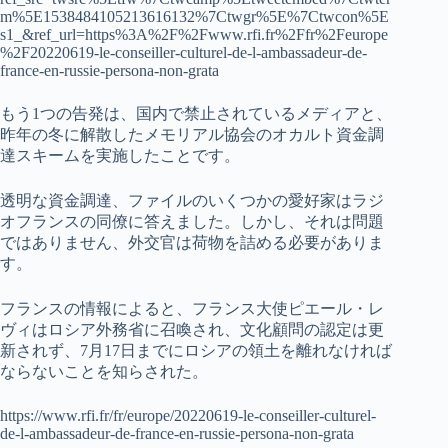
m%5E1538484105213616132%7Ctwgr%5E%7Ctwcon%5E
s1_&ref_url=https%3A%2F%2Fwww.rfi.fr%2Ffr%2Feurope
%2F20220619-le-conseiller-culturel-de-l-ambassadeur-de-
france-en-russie-persona-non-grata
もう1つの告発は、国内で禁止されているメディアと、
昨年の冬に解散したメモリアル協会のオカルト資金調
達スキームを実施したことです。
透明な資金調達、ファイルのいくつかの愛好家はラジ
オフランスの同僚に答えました。しかし、それは問題
ではありません、外交官は荷物を詰める必要がありま
す。
フランスの情報によると、フランス大使ピエール・レ
ヴィはロシア外務省に召喚され、文化顧問の認定は更
新されず、7月17日までにロシアの領土を離れなければ
ならないことを知らされた。
https://www.rfi.fr/fr/europe/20220619-le-conseiller-culturel-
de-l-ambassadeur-de-france-en-russie-persona-non-grata