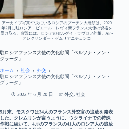
アーカイブ写真:中央にいるロシアのプーチン大統領は、2020
年2月に駐ロシア・ピエール・レヴィ新フランス大使の資格を
受け取る。背景には、ロシアのセルゲイ・ラヴロフ外相。AP -
アレクサンダー・ゼムリアニチェンコ
駐ロシアフランス大使の文化顧問「ペルソナ・ノン・
グラータ」
ホーム
社会
外交
駐ロシアフランス大使の文化顧問「ペルソナ・ノン・
グラータ」
2022 年 6 月 20 日
外交
,
社会
5月末、モスクワは34人のフランス外交官の追放を発表
した。クレムリンが言うように、ウクライナでの特殊
作戦に続いて、4月のフランスの41人のロシア人の追放