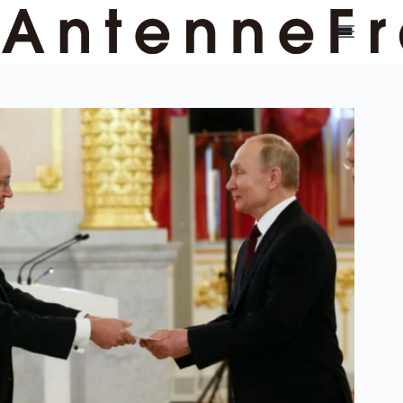
コ
ン
テ
ン
ツ
へ
ス
キ
ッ
プ