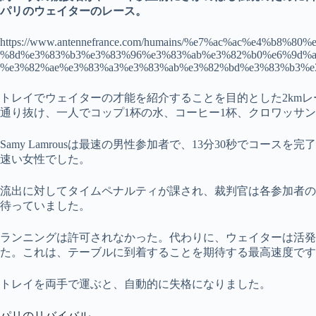
パリのウェイターのレース。
https://www.antennefrance.com/humains/%e7%ac%ac%e4%b8
%8d%e3%83%b3%e3%83%96%e3%83%ab%e3%82%b0%e6%9d%a
%e3%82%ae%e3%83%a3%e3%83%ab%e3%82%bd%e3%83%b3%e3%83
トレイでウェイターの才能を紹介することを目的とした2km
通り抜け、一人でコップ1杯の水、コーヒー1杯、クロワッサ
Samy Lamrousは最速の男性参加者で、13分30秒でコースを完了し、P
速い女性でした。
流出に対してタイムペナルティが課され、裁判官は各参加者の
待っていました。
ランニングは許可されなかった。代わりに、ウェイターは活発
た。これは、テーブルに到着することを期待する最高速度です
トレイを両手で運ぶと、自動的に失格になりました。
パリのリバイバル