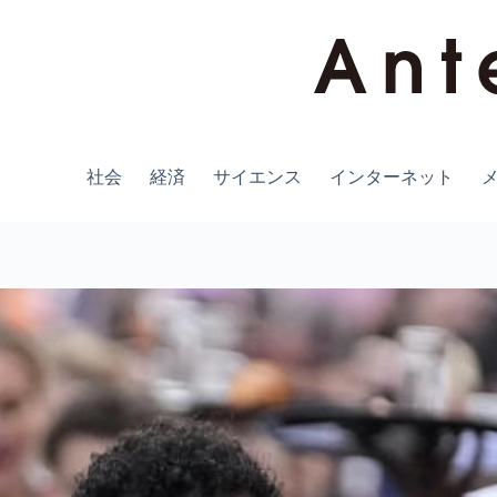
コ
ン
テ
ン
ツ
へ
ス
キ
社会
経済
サイエンス
インターネット
ッ
プ