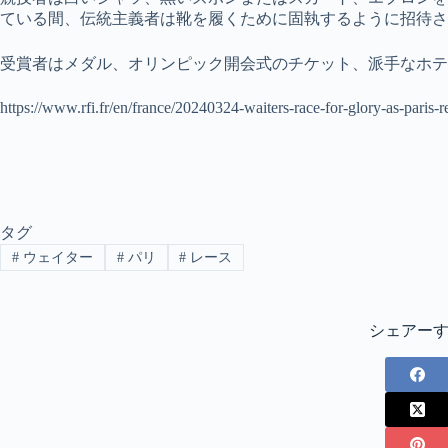
ている間、伝統主義者は靴を履くために固執するように招待さ
受賞者はメダル、オリンピック開会式のチケット、派手なホテ
https://www.rfi.fr/en/france/20240324-waiters-race-for-glory-as-paris-r
タグ
#
ウェイター
#
パリ
#
レース
シェアー