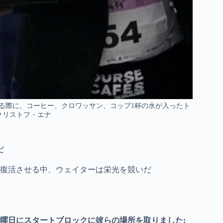
加する際に、コーヒー、クロワッサン、コップ1杯の水が入ったト
 クリストフ・エナ
だ
を復活させる中、ウェイターは栄光を競いだ
日曜日にスタートブロックに彼らの場所を取りました: