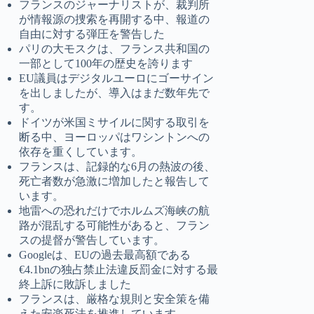
フランスのジャーナリストが、裁判所
が情報源の捜索を再開する中、報道の
自由に対する弾圧を警告した
パリの大モスクは、フランス共和国の
一部として100年の歴史を誇ります
EU議員はデジタルユーロにゴーサイン
を出しましたが、導入はまだ数年先で
す。
ドイツが米国ミサイルに関する取引を
断る中、ヨーロッパはワシントンへの
依存を重くしています。
フランスは、記録的な6月の熱波の後、
死亡者数が急激に増加したと報告して
います。
地雷への恐れだけでホルムズ海峡の航
路が混乱する可能性があると、フラン
スの提督が警告しています。
Googleは、EUの過去最高額である
€4.1bnの独占禁止法違反罰金に対する最
終上訴に敗訴しました
フランスは、厳格な規則と安全策を備
えた安楽死法を推進しています