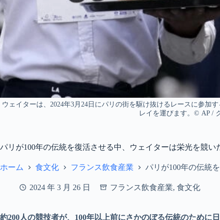
ウェイターは、2024年3月24日にパリの街を駆け抜けるレースに参
レイを運びます。© AP /
パリが100年の伝統を復活させる中、ウェイターは栄光を競い
ホーム
食文化
フランス飲食産業
パリが100年の伝統
2024 年 3 月 26 日
フランス飲食産業
,
食文化
約200人の競技者が、100年以上前にさかのぼる伝統のために