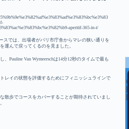
%80%e5%9b%9e%e3%82%af%e3%83%ad%e3%83%bc%e3%83
f-
%ac%e3%83%bc%e3%82%b9-aperitif-365-in-t/
レースでは、出場者がパリ市庁舎からマレの狭い通りを
ンを運んで戻ってくるのを見ました。
auline Van Wymeerschは14分12秒のタイムで最も
トレイの状態を評価するためにフィニッシュラインで
な散歩でコースをカバーすることが期待されていまし
。