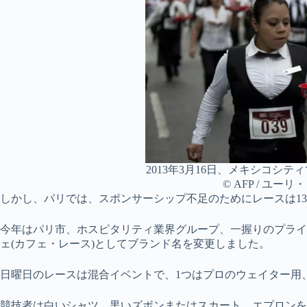
2013年3月16日、メキシコシ
© AFP / ユー
しかし、パリでは、スポンサーシップ不足のためにレースは1
今年はパリ市、ホスピタリティ業界グループ、一握りのプライ
ェ(カフェ・レース)としてブランド名を変更しました。
日曜日のレースは混合イベントで、1つはプロのウェイター用
競技者は白いシャツ、黒いズボンまたはスカート、エプロンを