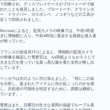
で切断され、ディスプレイケースがブロートーチで破
れたことを発見しました。ブロートーチ、グラインダ
ー、ドライバー、ガスボンベ、ノコギリなどの工具が
近くで回収されました。
Beccuauによると、監視カメラの映像では、午前1時過
ぎに博物館に入り、午前4時頃に退去する孤独な侵入者
が映っていた。
フランスの放送局TF1によると、博物館の監視カメラ
の映像を確認した警察官は、A4用紙よりもかろうじて
大きな穴を滑っている真っ黒な服を着た女性が映し出
しています。
ベッカウは次のように付け加えました。「特にこの金
を分析し、盗まれたアイテムに何が起こったのかを探
し、共犯者の可能性を特定するために、調査は継続し
ています。」
警察はまた、日曜日の壮大な昼間の強盗でルーブル美