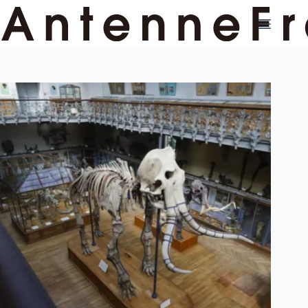
コ
ン
テ
ン
ツ
へ
ス
キ
ッ
プ