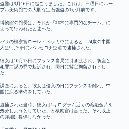
盗難は9月16日に起こりました。これは、日曜日にルー
ブル美術館での大胆な宝石強盗の1か月前です。
博物館の館長は、それが「非常に専門的なチーム」に
よって行われたと述べた。
パリの検察官ローレ・ベッカウによると、24歳の中国
人は9月30日にバルセロナ空港で逮捕された。
彼女は10月13日にフランス当局に引き渡され、窃盗と
犯罪共謀の罪で起訴され、同日に暫定拘留されまし
た。
調査によると、彼女は侵入の日にフランスを離れ、中
国に戻る準備をしていた。
逮捕された当時、彼女は1キログラム近くの溶融金片を
処分しようとしていた、と検察官は言った、それ以上
の詳細は提供しなかった。