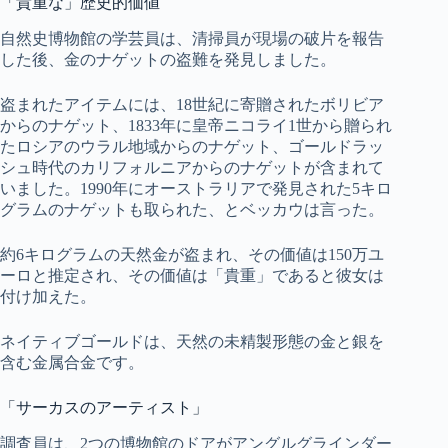
「貴重な」歴史的価値
自然史博物館の学芸員は、清掃員が現場の破片を報告
した後、金のナゲットの盗難を発見しました。
盗まれたアイテムには、18世紀に寄贈されたボリビア
からのナゲット、1833年に皇帝ニコライ1世から贈られ
たロシアのウラル地域からのナゲット、ゴールドラッ
シュ時代のカリフォルニアからのナゲットが含まれて
いました。1990年にオーストラリアで発見された5キロ
グラムのナゲットも取られた、とベッカウは言った。
約6キログラムの天然金が盗まれ、その価値は150万ユ
ーロと推定され、その価値は「貴重」であると彼女は
付け加えた。
ネイティブゴールドは、天然の未精製形態の金と銀を
含む金属合金です。
「サーカスのアーティスト」
調査員は、2つの博物館のドアがアングルグラインダー