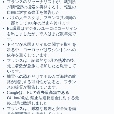
フランスのジャーナリストが、裁判所
が情報源の捜索を再開する中、報道の
自由に対する弾圧を警告した
パリの大モスクは、フランス共和国の
一部として100年の歴史を誇ります
EU議員はデジタルユーロにゴーサイン
を出しましたが、導入はまだ数年先で
す。
ドイツが米国ミサイルに関する取引を
断る中、ヨーロッパはワシントンへの
依存を重くしています。
フランスは、記録的な6月の熱波の後、
死亡者数が急激に増加したと報告して
います。
地雷への恐れだけでホルムズ海峡の航
路が混乱する可能性があると、フラン
スの提督が警告しています。
Googleは、EUの過去最高額である
€4.1bnの独占禁止法違反罰金に対する最
終上訴に敗訴しました
フランスは、厳格な規則と安全策を備
えた安楽死法を推進しています