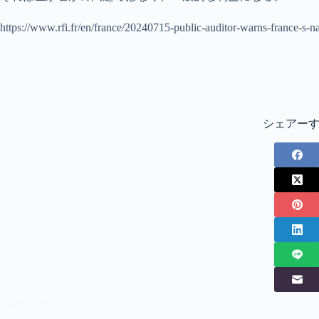
https://www.rfi.fr/en/france/20240715-public-auditor-warns-france-s-na
シェアー