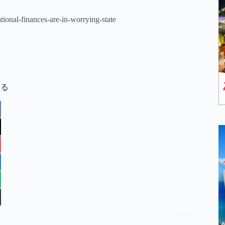
tional-finances-are-in-worrying-state
する