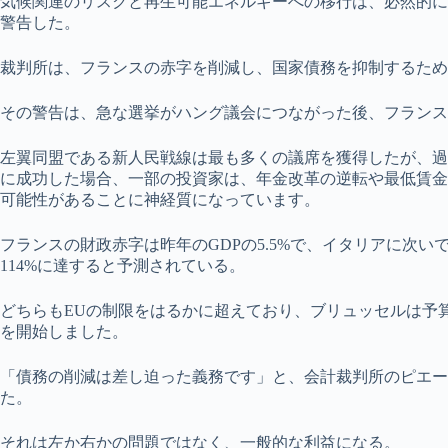
気候関連のリスクと再生可能エネルギーへの移行は、必然的に
警告した。
裁判所は、フランスの赤字を削減し、国家債務を抑制するため
その警告は、急な選挙がハング議会につながった後、フランス
左翼同盟である新人民戦線は最も多くの議席を獲得したが、過
に成功した場合、一部の投資家は、年金改革の逆転や最低賃金
可能性があることに神経質になっています。
フランスの財政赤字は昨年のGDPの5.5%で、イタリアに次い
114%に達すると予測されている。
どちらもEUの制限をはるかに超えており、ブリュッセルは予
を開始しました。
「債務の削減は差し迫った義務です」と、会計裁判所のピエール・
た。
それは左か右かの問題ではなく、一般的な利益になる。