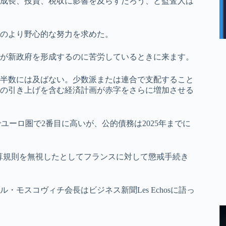
成長、投資、税収に影響を及らすだろう、と監査人は
のより野心的な努力を求めた。
が新政府を形成するのに苦労しているときに来ます。
半数には及ばない。少数派または連合で支配すること
の引き上げを含む経済計画が赤字をさらに増加させる
でユーロ圏で2番目に高いが、公的債務は2025年までに
算規則を無視したとしてフランスに対して懲戒手続き
モスコヴィチ会長はビジネス新聞Les Echosに語っ