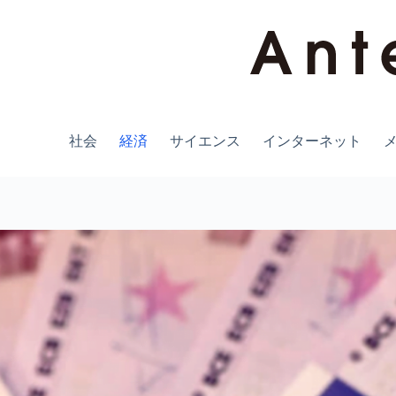
コ
ン
テ
ン
ツ
へ
ス
キ
社会
経済
サイエンス
インターネット
ッ
プ