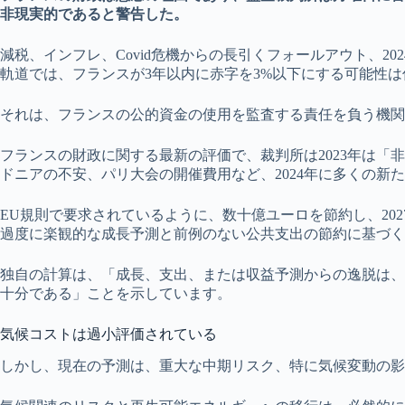
非現実的であると警告した。
減税、インフレ、Covid危機からの長引くフォールアウト、2
軌道では、フランスが3年以内に赤字を3%以下にする可能性
それは、フランスの公的資金の使用を監査する責任を負う機関
フランスの財政に関する最新の評価で、裁判所は2023年は「
ドニアの不安、パリ大会の開催費用など、2024年に多くの新
EU規則で要求されているように、数十億ユーロを節約し、20
過度に楽観的な成長予測と前例のない公共支出の節約に基づく
独自の計算は、「成長、支出、または収益予測からの逸脱は、軌
十分である」ことを示しています。
気候コストは過小評価されている
しかし、現在の予測は、重大な中期リスク、特に気候変動の影