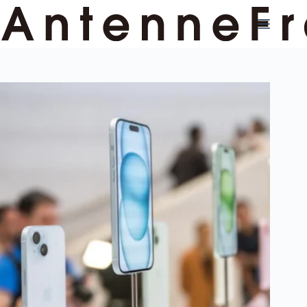
コ
ン
テ
ン
ツ
へ
ス
キ
ッ
プ