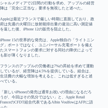
シャルメディアで2日間の行動を求め、アップルの経営
陣は「完全に正当な」要求を無視したと述べた。
Appleは最近フランスで厳しい時期に直面しており、政
府は先週の火曜日に放射能排出量の違法に高い測定値
を返した後、iPhone 12の販売を阻止した。
iPhone 15の世界的な発売は、Apple独自の「ライトニン
グ」ポートではなく、ユニバーサル充電ポートを備え
たスマートフォンの要求に対する同社の降伏によって
も影が薄くなりました。
フランスのアップルの労働者は7%の昇給を求めて運動
しているが、経営陣は4.5%を提供している。組合は、
生活費の大幅な増加を考えると、これは低すぎると述
べている。
「新しいiPhoneの発売は通常お祝いの理由になるだろ
うが、今回はその気分ではない」と、Apple Retail
FranceのCFDT組合代表であるAlbin VoulfowはAFPに語
った。