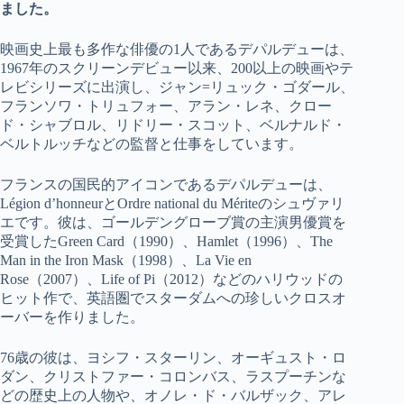
ました。
映画史上最も多作な俳優の1人であるデパルデューは、
1967年のスクリーンデビュー以来、200以上の映画やテ
レビシリーズに出演し、ジャン=リュック・ゴダール、
フランソワ・トリュフォー、アラン・レネ、クロー
ド・シャブロル、リドリー・スコット、ベルナルド・
ベルトルッチなどの監督と仕事をしています。
フランスの国民的アイコンであるデパルデューは、
Légion d’honneurとOrdre national du Mériteのシュヴァリ
エです。彼は、ゴールデングローブ賞の主演男優賞を
受賞したGreen Card（1990）、Hamlet（1996）、The
Man in the Iron Mask（1998）、La Vie en
Rose（2007）、Life of Pi（2012）などのハリウッドの
ヒット作で、英語圏でスターダムへの珍しいクロスオ
ーバーを作りました。
76歳の彼は、ヨシフ・スターリン、オーギュスト・ロ
ダン、クリストファー・コロンバス、ラスプーチンな
どの歴史上の人物や、オノレ・ド・バルザック、アレ