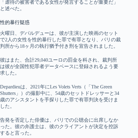
「虐待の被害者である女性が発言することが重要だ」
と述べた。
性的暴行疑惑
火曜日、デパルデューは、彼が主演した映画のセット
で2人の女性を性的暴行した罪で有罪となり、パリの裁
判所から18ヶ月の執行猶予付き刑を宣告されました。
彼はまた、合計29,040ユーロの罰金を科され、裁判所
は彼が全国性犯罪者データベースに登録されるよう要
求した。
Depardieuは、2021年にLes Volets Verts（「The Green
Shutters」）の撮影中に、54歳のセットドレッサーと34
歳のアシスタントを手探りした罪で有罪判決を受けま
した。
告発を否定した俳優は、パリでの公聴会に出席しなか
った。彼の弁護士は、彼のクライアントが決定を控訴
すると言った。