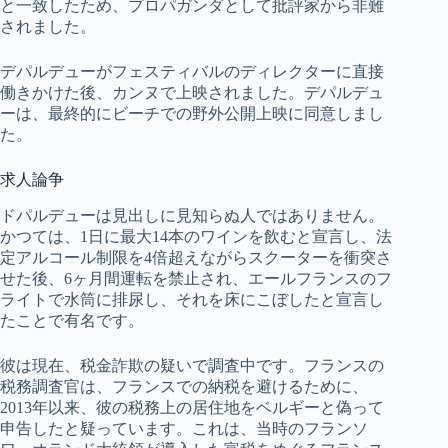
と一致したため、プロパガンダとして批評家から非難
されました。
デパルデューがフェスティバルのディレクターに直接
働きかけた後、カンヌで上映されました。デパルデュ
ーは、最終的にビーチでの野外公開上映に同意しまし
た。
求人論争
ドパルデューは見出しに見知らぬ人ではありません。
かつては、1日に最大14本のワインを飲むと宣言し、法
定アルコール制限を4倍超えながらスクーターを衝突さ
せた後、6ヶ月間運転を禁止され、エールフランスのフ
ライトで水筒に排尿し、それを床にこぼしたと宣言し
たことで有名です。
彼は現在、税金詐欺の疑いで調査中です。フランスの
税務調査官は、フランスでの納税を避けるために、
2013年以来、彼の税務上の居住地をベルギーと偽って
申告したと疑っています。これは、当時のフランソ