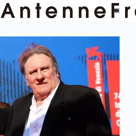
コ
ン
テ
ン
ツ
へ
ス
キ
ッ
プ