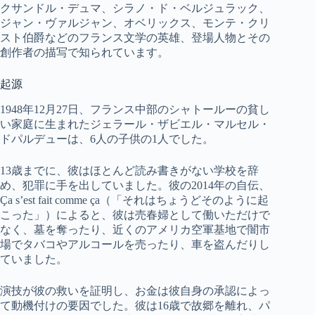
クサンドル・デュマ、シラノ・ド・ベルジュラック、
ジャン・ヴァルジャン、オベリックス、モンテ・クリ
スト伯爵などのフランス文学の英雄、登場人物とその
創作者の描写で知られています。
起源
1948年12月27日、フランス中部のシャトールーの貧し
い家庭に生まれたジェラール・ザビエル・マルセル・
ドパルデューは、6人の子供の1人でした。
13歳までに、彼はほとんど読み書きがない学校を辞
め、犯罪に手を出していました。彼の2014年の自伝、
Ça s’est fait comme ça（「それはちょうどそのように起
こった」）によると、彼は売春婦として働いただけで
なく、墓を奪ったり、近くのアメリカ空軍基地で闇市
場でタバコやアルコールを売ったり、車を盗んだりし
ていました。
演技が彼の救いを証明し、お金は彼自身の承認によっ
て動機付けの要因でした。彼は16歳で故郷を離れ、パ