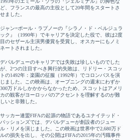
1993年のエミール・ゾラの『ジェルミナル』の脚色な
ど、フランスの最高の主役として20年間をスタートさ
せました。
ジャン=ポール・ラプノーの『シラノ・ド・ベルジュラ
ック』（1990年）でキャリアを決定した役で、彼は2度
目のセザール主演男優賞を受賞し、オスカーにもノミ
ネートされました。
デパルデューのキャリアでは失敗は珍しいものでした
が、2つの注目すべき興行的失敗は、リドリー・スコッ
トの1492年：楽園の征服（1992年）でコロンバスを演
じました。この映画は、オープニングの週末にわずか
300万ドルしかかからなかったため、スコットはアメリ
カの観客がヨーロッパのアクセントを理解するのが難
しいと非難した。
サッカー連盟FIFAの起源の物語であるユナイテッド・
パッションズでは、デパルデューが創設者のジュー
ル・リメを演じました。この映画は世界中で2,680万ド
ルの損失を出し、その公開はFIFAの2015年の汚職事件