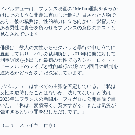
ドパルデューは、フランス映画の#MeToo運動をきっか
けにそのような非難に直面した最も注目された人物で
あり、彼の裁判は、性的暴力に立ち向かい、影響力の
ある男性に責任を負わせるフランスの意欲のテストと
見なされています。
俳優は十数人の女性からセクハラと暴行の申し立てに
直面しており、パリの裁判所は、2018年に彼に対して
刑事訴状を提出した最初の女性であるシャーロット・
アーノルドのレイプと性的暴行の疑いで2回目の裁判を
進めるかどうかをまだ決定しています。
デパルデューはすべての主張を否定している。「私は
女性を虐待したことはないが、決してない」と彼は
2023年にフランスの新聞ル・フィガロに公開書簡で書
いた。「私は、愛情深く、寛大すぎる、または気質が
強すぎるという罪を犯しただけです。」
（ニュースワイヤー付き）