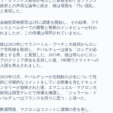
ワ・オランド大統領が導入した富税をめぐるフランス
政府との声高な論争に続き、彼は母国を「汚い混乱」
と表現した。
金融犯罪検察官は2月に調査を開始し、その結果、フラ
ンスとベルギーでの襲撃と警察のインタビューが行わ
れましたが、この俳優は尋問されていません。
彼は2013年にウラジーミル・プーチン大統領からロシ
ア市民権を取得し、デパルデューは彼を「ロシアが必
要とする男」と賞賛した。2015年、彼は明らかにロシ
アのクリミア併合を支持した後、5年間ウクライナへの
入国を禁止されました。
2023年12月、デパルデューが北朝鮮の少女について性
的に示唆的なコメントをしている映像を含むドキュメ
ンタリーが放映された後、エマニュエル・マクロン大
統領は国営テレビで俳優を擁護し、「ジェラール・ド
パルデューはフランスを誇りに思う」と述べた。
数週間後、マクロンはコメントに遺憾の意を表し、