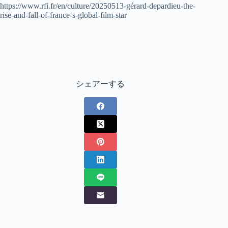
https://www.rfi.fr/en/culture/20250513-gérard-depardieu-the-
rise-and-fall-of-france-s-global-film-star
シェアーする