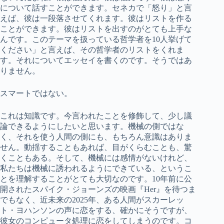
について話すことができます。セネカで「怒り」と言
えば、彼は一段落させてくれます。彼はリストを作る
ことができます。彼はリストを出すのがとても上手な
んです。このテーマを扱っている哲学者を10人挙げて
ください」と言えば、その哲学者のリストをくれま
す。それについてエッセイを書くのです。そうではあ
りません。
スマートではない。
これは知識です。今言われたことを修飾して、少し議
論できるようにしたいと思います。機械の側ではな
く、それを使う人間の側にも、もちろん意識はありま
せん。動揺することもあれば、目がくらむことも、驚
くこともある。そして、機械には感情がないけれど、
私たちは機械に誘われるようにできている、というこ
とを理解することがとても大切なのです。10年前に公
開されたスパイク・ジョーンズの映画『Her』を待つま
でもなく、近未来の2025年、ある人間がスカーレッ
ト・ヨハンソンの声に恋をする、確かにそうですが、
彼女のコンピュータ処理に恋をしてしまうのです。コ