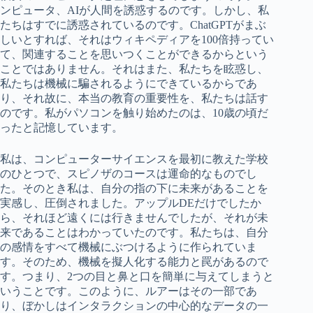
ンピュータ、AIが人間を誘惑するのです。しかし、私
たちはすでに誘惑されているのです。ChatGPTがまぶ
しいとすれば、それはウィキペディアを100倍持ってい
て、関連することを思いつくことができるからという
ことではありません。それはまた、私たちを眩惑し、
私たちは機械に騙されるようにできているからであ
り、それ故に、本当の教育の重要性を、私たちは話す
のです。私がパソコンを触り始めたのは、10歳の頃だ
ったと記憶しています。
私は、コンピューターサイエンスを最初に教えた学校
のひとつで、スピノザのコースは運命的なものでし
た。そのとき私は、自分の指の下に未来があることを
実感し、圧倒されました。アップルDEだけでしたか
ら、それほど遠くには行きませんでしたが、それが未
来であることはわかっていたのです。私たちは、自分
の感情をすべて機械にぶつけるように作られていま
す。そのため、機械を擬人化する能力と罠があるので
す。つまり、2つの目と鼻と口を簡単に与えてしまうと
いうことです。このように、ルアーはその一部であ
り、ぼかしはインタラクションの中心的なデータの一