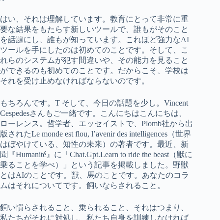
はい、それは理解しています。教育にとって非常に重
要な結果をもたらす新しいツールで、誰もがそのこと
を話題にし、誰もが知っています。これほど強力なAI
ツールを手にしたのは初めてのことです。そして、こ
れらのシステムが犯す間違いや、その能力を見ること
ができるのも初めてのことです。だからこそ、学校は
それを受け止めなければならないのです。
もちろんです。T そして、今日の話題を少し。Vincent
Cespedesさんもご一緒です。こんにちはこんにちは、
ローレンス。哲学者、エッセイストで、Plomb社から出
版されたLe monde est flou, l’avenir des intelligences（世界
はぼやけている、知性の未来）の著者です。最近、新
聞『Humanité』に「Chat.Gpt.Learn to ride the beast（獣に
乗ることを学べ）」という記事を掲載しました。野獣
とはAIのことです。獣、馬のことです。あなたのコラ
ムはそれについてです。飼いならされること。
飼い慣らされること、乗られること、それはつまり、
私たちがそれに対処し、私たち自身を訓練しなければ