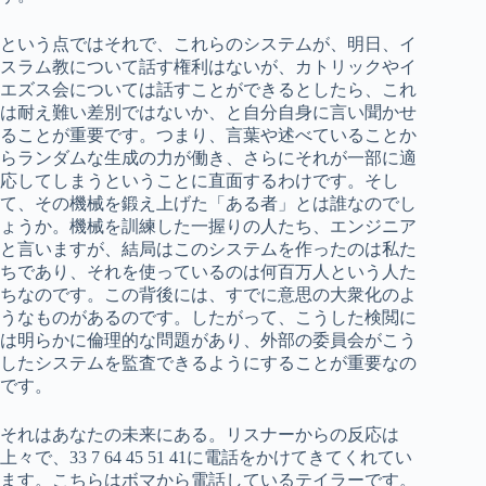
という点ではそれで、これらのシステムが、明日、イ
スラム教について話す権利はないが、カトリックやイ
エズス会については話すことができるとしたら、これ
は耐え難い差別ではないか、と自分自身に言い聞かせ
ることが重要です。つまり、言葉や述べていることか
らランダムな生成の力が働き、さらにそれが一部に適
応してしまうということに直面するわけです。そし
て、その機械を鍛え上げた「ある者」とは誰なのでし
ょうか。機械を訓練した一握りの人たち、エンジニア
と言いますが、結局はこのシステムを作ったのは私た
ちであり、それを使っているのは何百万人という人た
ちなのです。この背後には、すでに意思の大衆化のよ
うなものがあるのです。したがって、こうした検閲に
は明らかに倫理的な問題があり、外部の委員会がこう
したシステムを監査できるようにすることが重要なの
です。
それはあなたの未来にある。リスナーからの反応は
上々で、33 7 64 45 51 41に電話をかけてきてくれてい
ます。こちらはボマから電話しているテイラーです。