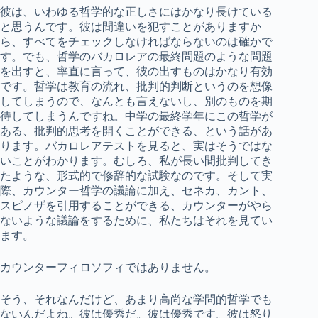
彼は、いわゆる哲学的な正しさにはかなり長けている
と思うんです。彼は間違いを犯すことがありますか
ら、すべてをチェックしなければならないのは確かで
す。でも、哲学のバカロレアの最終問題のような問題
を出すと、率直に言って、彼の出すものはかなり有効
です。哲学は教育の流れ、批判的判断というのを想像
してしまうので、なんとも言えないし、別のものを期
待してしまうんですね。中学の最終学年にこの哲学が
ある、批判的思考を開くことができる、という話があ
ります。バカロレアテストを見ると、実はそうではな
いことがわかります。むしろ、私が長い間批判してき
たような、形式的で修辞的な試験なのです。そして実
際、カウンター哲学の議論に加え、セネカ、カント、
スピノザを引用することができる、カウンターがやら
ないような議論をするために、私たちはそれを見てい
ます。
カウンターフィロソフィではありません。
そう、それなんだけど、あまり高尚な学問的哲学でも
ないんだよね。彼は優秀だ。彼は優秀です。彼は怒り