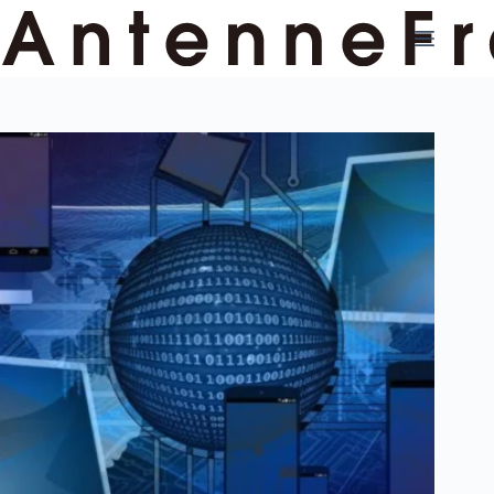
コ
ン
テ
ン
ツ
へ
ス
キ
ッ
プ