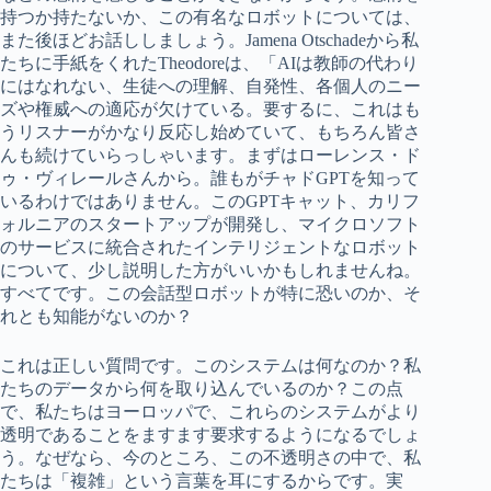
持つか持たないか、この有名なロボットについては、
また後ほどお話ししましょう。Jamena Otschadeから私
たちに手紙をくれたTheodoreは、「AIは教師の代わり
にはなれない、生徒への理解、自発性、各個人のニー
ズや権威への適応が欠けている。要するに、これはも
うリスナーがかなり反応し始めていて、もちろん皆さ
んも続けていらっしゃいます。まずはローレンス・ド
ゥ・ヴィレールさんから。誰もがチャドGPTを知って
いるわけではありません。このGPTキャット、カリフ
ォルニアのスタートアップが開発し、マイクロソフト
のサービスに統合されたインテリジェントなロボット
について、少し説明した方がいいかもしれませんね。
すべてです。この会話型ロボットが特に恐いのか、そ
れとも知能がないのか？
これは正しい質問です。このシステムは何なのか？私
たちのデータから何を取り込んでいるのか？この点
で、私たちはヨーロッパで、これらのシステムがより
透明であることをますます要求するようになるでしょ
う。なぜなら、今のところ、この不透明さの中で、私
たちは「複雑」という言葉を耳にするからです。実