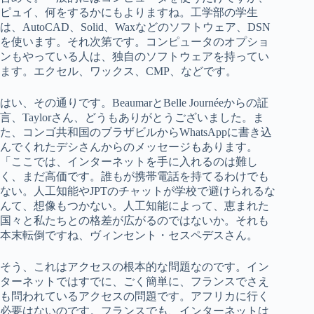
ピュイ、何をするかにもよりますね。工学部の学生
は、AutoCAD、Solid、Waxなどのソフトウェア、DSN
を使います。それ次第です。コンピュータのオプショ
ンもやっている人は、独自のソフトウェアを持ってい
ます。エクセル、ワックス、CMP、などです。
はい、その通りです。BeaumarとBelle Journéeからの証
言、Taylorさん、どうもありがとうございました。ま
た、コンゴ共和国のブラザビルからWhatsAppに書き込
んでくれたデシさんからのメッセージもあります。
「ここでは、インターネットを手に入れるのは難し
く、まだ高価です。誰もが携帯電話を持てるわけでも
ない。人工知能やJPTのチャットが学校で避けられるな
んて、想像もつかない。人工知能によって、恵まれた
国々と私たちとの格差が広がるのではないか。それも
本末転倒ですね、ヴィンセント・セスペデスさん。
そう、これはアクセスの根本的な問題なのです。イン
ターネットではすでに、ごく簡単に、フランスでさえ
も問われているアクセスの問題です。アフリカに行く
必要はないのです。フランスでも、インターネットは