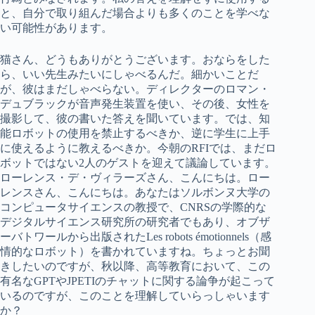
と、自分で取り組んだ場合よりも多くのことを学べな
い可能性があります。
猫さん、どうもありがとうございます。おならをした
ら、いい先生みたいにしゃべるんだ。細かいことだ
が、彼はまだしゃべらない。ディレクターのロマン・
デュブラックが音声発生装置を使い、その後、女性を
撮影して、彼の書いた答えを聞いています。では、知
能ロボットの使用を禁止するべきか、逆に学生に上手
に使えるように教えるべきか。今朝のRFIでは、まだロ
ボットではない2人のゲストを迎えて議論しています。
ローレンス・デ・ヴィラーズさん、こんにちは。ロー
レンスさん、こんにちは。あなたはソルボンヌ大学の
コンピュータサイエンスの教授で、CNRSの学際的な
デジタルサイエンス研究所の研究者でもあり、オブザ
ーバトワールから出版されたLes robots émotionnels（感
情的なロボット）を書かれていますね。ちょっとお聞
きしたいのですが、秋以降、高等教育において、この
有名なGPTやJPETIのチャットに関する論争が起こって
いるのですが、このことを理解していらっしゃいます
か？