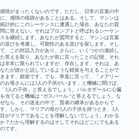
感情がまったくないのです。ただし、日常の言葉の中
に、感情の痕跡があることはある。そして、マシンは
統計的にこのシーケンスに遭遇した場合、あなたの質
問に答えない。それはプロンプトと呼ばれるシーケン
スを継続します。あなたが質問すると、マシンは言葉
の並びを考慮し、可能性のある並びを探します。そし
て、この対話入力があり、さらに、いくつかの連続し
た答えを取り、あなたが前に言ったことの記憶、それ
は非常に限られていますが、存在します、それは、あ
なたが誰かと話しているような錯覚を与えることがで
きます。錯覚です。でも、率直に言って、「メアリー
のお母さんには3人の子供がいます」と機械に聞けば、
「3人の子供」と答えるでしょう。バルタザールに心臓
を当てると機械は “ガスパール “と答えるでしょう。な
ぜなら、その迷走の中で、賢者の継承があるからで
す。しかし、マリアの母が3人の子供を持つとき、3人
目がマリアであることを理解しないでしょう。わかる
か？だから理解するのはそしてそれはどこにでもある
のです。