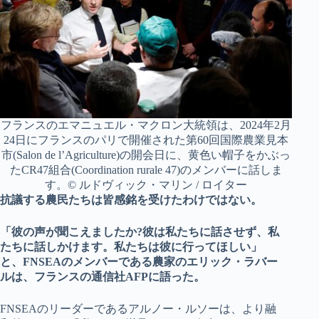
フランスのエマニュエル・マクロン大統領は、2024年2月
24日にフランスのパリで開催された第60回国際農業見本
市(Salon de l’Agriculture)の開会日に、黄色い帽子をかぶっ
たCR47組合(Coordination rurale 47)のメンバーに話しま
す。© ルドヴィック・マリン / ロイター
抗議する農民たちは皆感銘を受けたわけではない。
「彼の声が聞こえましたか?彼は私たちに話させず、私
たちに話しかけます。私たちは彼に行ってほしい」
と、FNSEAのメンバーである農家のエリック・ラバー
ルは、フランスの通信社AFPに語った。
FNSEAのリーダーであるアルノー・ルソーは、より融