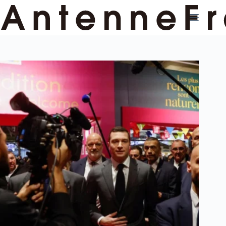
コ
ン
テ
ン
ツ
へ
ス
キ
ッ
プ