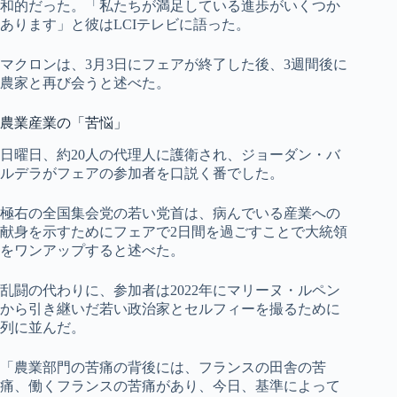
和的だった。「私たちが満足している進歩がいくつか
あります」と彼はLCIテレビに語った。
マクロンは、3月3日にフェアが終了した後、3週間後に
農家と再び会うと述べた。
農業産業の「苦悩」
日曜日、約20人の代理人に護衛され、ジョーダン・バ
ルデラがフェアの参加者を口説く番でした。
極右の全国集会党の若い党首は、病んでいる産業への
献身を示すためにフェアで2日間を過ごすことで大統領
をワンアップすると述べた。
乱闘の代わりに、参加者は2022年にマリーヌ・ルペン
から引き継いだ若い政治家とセルフィーを撮るために
列に並んだ。
「農業部門の苦痛の背後には、フランスの田舎の苦
痛、働くフランスの苦痛があり、今日、基準によって