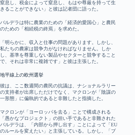
窒息し、税金によって窒息し、もはや尊厳を持って生
きることができない」と彼は記者団に語った。
バルデラは特に農業のための「経済的愛国心」と農民
のための「相続税の終焉」を求めた。
「明らかに、収入と仕事の問題があります。しかし、
私たちの農家は競争力がなければなりません。しか
し、基準を尊重しない製品やセクターと競争すること
で、それは非常に複雑です」と彼は主張した。
地平線上の欧州選挙
彼は、ここ数週間の農民の抗議は、ナショナルラリー
の支持者が出席しただけでなく、マクロンが「陰謀の
一形態」に偏執的であると非難したと指摘した。
マクロンが「ヨーロッパを去る」ことで構成される
「愚かなプロジェクト」の担い手であると非難された
バルデラは、「内部から押し出す」ことによって「EU
のルールを変えたい」と主張している。しかし、「ブ