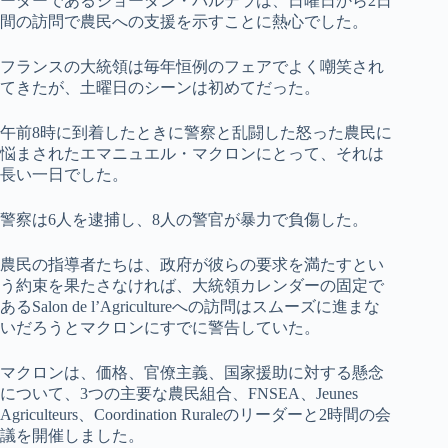
ーダーであるジョーダン・バルデラは、日曜日から2日
間の訪問で農民への支援を示すことに熱心でした。
フランスの大統領は毎年恒例のフェアでよく嘲笑され
てきたが、土曜日のシーンは初めてだった。
午前8時に到着したときに警察と乱闘した怒った農民に
悩まされたエマニュエル・マクロンにとって、それは
長い一日でした。
警察は6人を逮捕し、8人の警官が暴力で負傷した。
農民の指導者たちは、政府が彼らの要求を満たすとい
う約束を果たさなければ、大統領カレンダーの固定で
あるSalon de l’Agricultureへの訪問はスムーズに進まな
いだろうとマクロンにすでに警告していた。
マクロンは、価格、官僚主義、国家援助に対する懸念
について、3つの主要な農民組合、FNSEA、Jeunes
Agriculteurs、Coordination Ruraleのリーダーと2時間の会
議を開催しました。